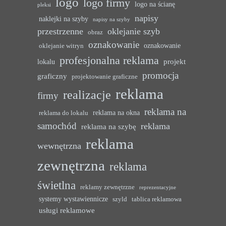
logo
logo firmy
logo na ścianę
pleksi
napisy
naklejki na szyby
napisy na szyby
przestrzenne
oklejanie szyb
obraz
oznakowanie
oznakowanie
oklejanie witryn
profesjonalna reklama
projekt
lokalu
promocja
graficzny
projektowanie graficzne
reklama
realizacje
firmy
reklama na
reklama na okna
reklama do lokalu
samochód
reklama
reklama na szybę
reklama
wewnętrzna
zewnętrzna
reklama
świetlna
reklamy zewnętrzne
reprezentacyjne
systemy wystawiennicze
szyld
tablica reklamowa
usługi reklamowe