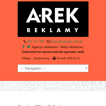
607 221 399
biuro@reklamy-arek.pl
Agencja reklamowa. Sklep reklamowy.
Zamówienie bez rejestrowania lub zapytanie e-mail.
Zaloguj
|
Zarejestruj się
|
Koszyk:
0,00
zł
( 0 )
Navigation