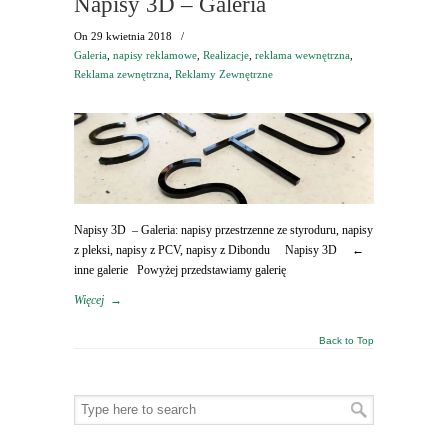
Napisy 3D – Galeria
On
29 kwietnia 2018
/
Galeria
,
napisy reklamowe
,
Realizacje
,
reklama wewnętrzna
,
Reklama zewnętrzna
,
Reklamy Zewnętrzne
Napisy 3D – Galeria: napisy przestrzenne ze styroduru, napisy
z pleksi, napisy z PCV, napisy z Dibondu Napisy 3D ←
inne galerie Powyżej przedstawiamy galerię
Więcej
→
Back to Top