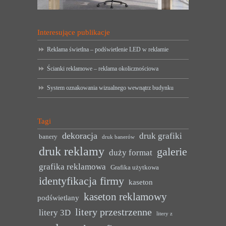
Interesujące publikacje
Reklama świetlna – podświetlenie LED w reklamie
Ścianki reklamowe – reklama okolicznościowa
System oznakowania wizualnego wewnątrz budynku
Tagi
dekoracja
druk grafiki
banery
druk banerów
druk reklamy
galerie
duży format
grafika reklamowa
Grafika użytkowa
identyfikacja firmy
kaseton
kaseton reklamowy
podświetlany
litery przestrzenne
litery 3D
litery z