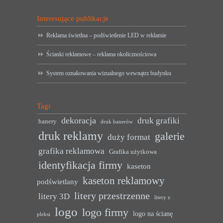
Interesujące publikacje
Reklama świetlna – podświetlenie LED w reklamie
Ścianki reklamowe – reklama okolicznościowa
System oznakowania wizualnego wewnątrz budynku
Tagi
dekoracja
druk grafiki
banery
druk banerów
druk reklamy
galerie
duży format
grafika reklamowa
Grafika użytkowa
identyfikacja firmy
kaseton
kaseton reklamowy
podświetlany
litery przestrzenne
litery 3D
litery z
logo
logo firmy
logo na ścianę
pleksi