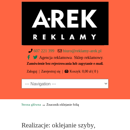
607 221 399
biuro@reklamy-arek.pl
Agencja reklamowa. Sklep reklamowy.
Zamówienie bez rejestrowania lub zapytanie e-mail.
Zaloguj
|
Zarejestruj się
|
Koszyk:
0,00
zł
( 0 )
Navigation
→
Strona główna
Znacznik:oklejanie folią
Realizacje: oklejanie szyby,