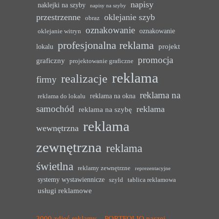
napisy
naklejki na szyby
napisy na szyby
przestrzenne
oklejanie szyb
obraz
oznakowanie
oznakowanie
oklejanie witryn
profesjonalna reklama
projekt
lokalu
promocja
graficzny
projektowanie graficzne
reklama
realizacje
firmy
reklama na
reklama na okna
reklama do lokalu
samochód
reklama
reklama na szybę
reklama
wewnętrzna
zewnętrzna
reklama
świetlna
reklamy zewnętrzne
reprezentacyjne
systemy wystawiennicze
szyld
tablica reklamowa
usługi reklamowe
3000 zdjęć reklamy – PORTFOLIO naszej