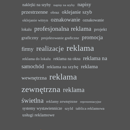
napisy
naklejki na szyby
napisy na szyby
przestrzenne
oklejanie szyb
obraz
oznakowanie
oznakowanie
oklejanie witryn
profesjonalna reklama
projekt
lokalu
promocja
graficzny
projektowanie graficzne
reklama
realizacje
firmy
reklama na
reklama na okna
reklama do lokalu
samochód
reklama
reklama na szybę
reklama
wewnętrzna
zewnętrzna
reklama
świetlna
reklamy zewnętrzne
reprezentacyjne
systemy wystawiennicze
szyld
tablica reklamowa
usługi reklamowe