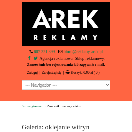
607 221 399
biuro@reklamy-arek.pl
Agencja reklamowa. Sklep reklamowy.
Zamówienie bez rejestrowania lub zapytanie e-mail.
Zaloguj
|
Zarejestruj się
|
Koszyk:
0,00
zł
( 0 )
Navigation
→
Strona główna
Znacznik:one way vision
Galeria: oklejanie witryn