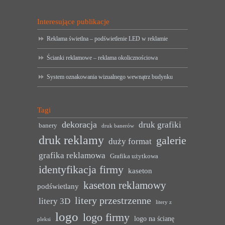
Interesujące publikacje
Reklama świetlna – podświetlenie LED w reklamie
Ścianki reklamowe – reklama okolicznościowa
System oznakowania wizualnego wewnątrz budynku
Tagi
dekoracja
druk grafiki
banery
druk banerów
druk reklamy
galerie
duży format
grafika reklamowa
Grafika użytkowa
identyfikacja firmy
kaseton
kaseton reklamowy
podświetlany
litery przestrzenne
litery 3D
litery z
logo
logo firmy
logo na ścianę
pleksi