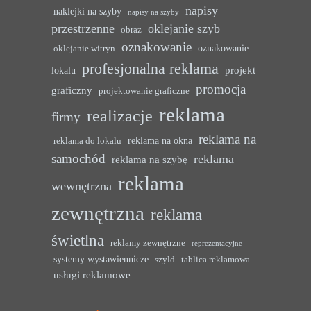
napisy
naklejki na szyby
napisy na szyby
przestrzenne
oklejanie szyb
obraz
oznakowanie
oznakowanie
oklejanie witryn
profesjonalna reklama
projekt
lokalu
promocja
graficzny
projektowanie graficzne
reklama
realizacje
firmy
reklama na
reklama na okna
reklama do lokalu
samochód
reklama
reklama na szybę
reklama
wewnętrzna
zewnętrzna
reklama
świetlna
reklamy zewnętrzne
reprezentacyjne
systemy wystawiennicze
szyld
tablica reklamowa
usługi reklamowe