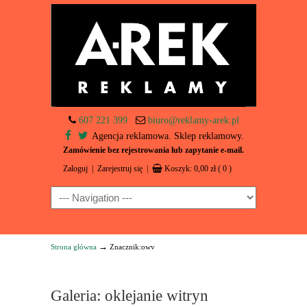
607 221 399
biuro@reklamy-arek.pl
Agencja reklamowa. Sklep reklamowy.
Zamówienie bez rejestrowania lub zapytanie e-mail.
Zaloguj
|
Zarejestruj się
|
Koszyk:
0,00
zł
( 0 )
Navigation
→
Strona główna
Znacznik:owv
Galeria: oklejanie witryn