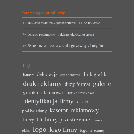
Interesujące publikacje
Reklama świetlna – podświetlenie LED w reklamie
Ścianki reklamowe – reklama okolicznościowa
System oznakowania wizualnego wewnątrz budynku
Tagi
dekoracja
druk grafiki
banery
druk banerów
druk reklamy
galerie
duży format
grafika reklamowa
Grafika użytkowa
identyfikacja firmy
kaseton
kaseton reklamowy
podświetlany
litery przestrzenne
litery 3D
litery z
logo
logo firmy
logo na ścianę
pleksi