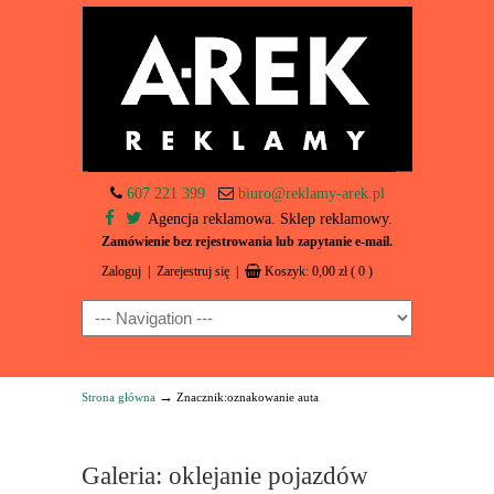
607 221 399
biuro@reklamy-arek.pl
Agencja reklamowa. Sklep reklamowy.
Zamówienie bez rejestrowania lub zapytanie e-mail.
Zaloguj
|
Zarejestruj się
|
Koszyk:
0,00
zł
( 0 )
Navigation
→
Strona główna
Znacznik:oznakowanie auta
Galeria: oklejanie pojazdów