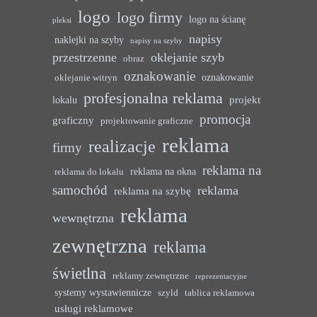
logo
logo firmy
logo na ścianę
pleksi
napisy
naklejki na szyby
napisy na szyby
przestrzenne
oklejanie szyb
obraz
oznakowanie
oznakowanie
oklejanie witryn
profesjonalna reklama
projekt
lokalu
promocja
graficzny
projektowanie graficzne
reklama
realizacje
firmy
reklama na
reklama na okna
reklama do lokalu
samochód
reklama
reklama na szybę
reklama
wewnętrzna
zewnętrzna
reklama
świetlna
reklamy zewnętrzne
reprezentacyjne
systemy wystawiennicze
szyld
tablica reklamowa
usługi reklamowe