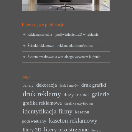
Interesujące publikacje
Reklama świetlna – podświetlenie LED w reklamie
Ścianki reklamowe – reklama okolicznościowa
System oznakowania wizualnego wewnątrz budynku
Tagi
dekoracja
druk grafiki
banery
druk banerów
druk reklamy
galerie
duży format
grafika reklamowa
Grafika użytkowa
identyfikacja firmy
kaseton
kaseton reklamowy
podświetlany
litery przestrzenne
litery 3D
litery z