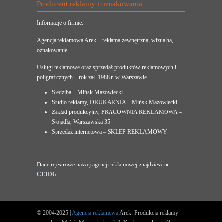
Producent reklamy i oznakowania
Informacje o firmie.
Agencja reklamowa Arek – reklama zewnętrzna, wizualna,
oznakowanie.
Usługi reklamowe oraz sprzedaż produktów reklamowych i
poligraficznych – rok zał. 1988 r. w Warszawie.
Siedziba – Mińsk Mazowiecki
Studio reklamy, DRUKARNIA – Mińsk Mazowiecki
Zakład produkcyjny, PRACOWNIA REKLAMOWA –
Stojadła, Warszawska 35
Sprzedaż internetowa – SKLEP REKLAMOWY
Dane rejestrowe naszej agencji reklamowej znajdziesz tu:
CEIDG
© 2004-2025 |
Agencja reklamowa
Arek. Produkcja reklamy