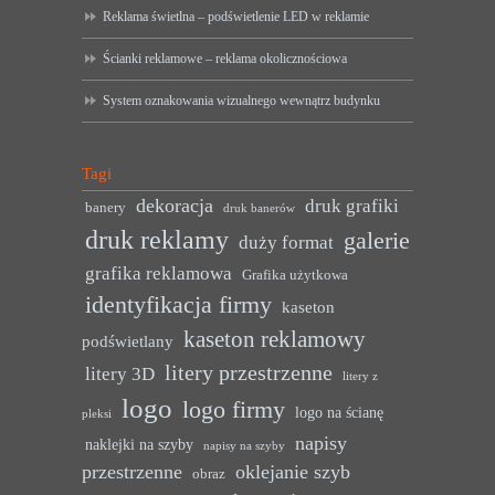
Reklama świetlna – podświetlenie LED w reklamie
Ścianki reklamowe – reklama okolicznościowa
System oznakowania wizualnego wewnątrz budynku
Tagi
dekoracja
druk grafiki
banery
druk banerów
druk reklamy
galerie
duży format
grafika reklamowa
Grafika użytkowa
identyfikacja firmy
kaseton
kaseton reklamowy
podświetlany
litery przestrzenne
litery 3D
litery z
logo
logo firmy
logo na ścianę
pleksi
napisy
naklejki na szyby
napisy na szyby
przestrzenne
oklejanie szyb
obraz