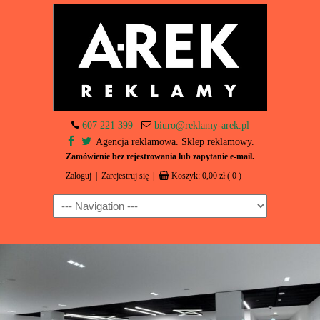
607 221 399
biuro@reklamy-arek.pl
Agencja reklamowa. Sklep reklamowy.
Zamówienie bez rejestrowania lub zapytanie e-mail.
Zaloguj
|
Zarejestruj się
|
Koszyk:
0,00
zł
( 0 )
Navigation