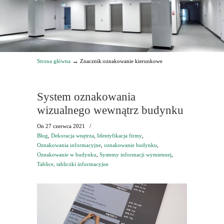
→
Strona główna
Znacznik:oznakowanie kierunkowe
System oznakowania
wizualnego wewnątrz budynku
On
27 czerwca 2021
/
Blog
,
Dekoracja wnętrza
,
Identyfikacja firmy
,
Oznakowania informacyjne
,
oznakowanie budynku
,
Oznakowanie w budynku
,
Systemy informacji wymiennej
,
Tablice, tabliczki informacyjne