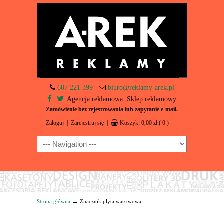
607 221 399
biuro@reklamy-arek.pl
Agencja reklamowa. Sklep reklamowy.
Zamówienie bez rejestrowania lub zapytanie e-mail.
Zaloguj
|
Zarejestruj się
|
Koszyk:
0,00
zł
( 0 )
Navigation
→
Strona główna
Znacznik:płyta warstwowa