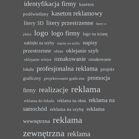
identyfikacja firmy
kaseton
kaseton reklamowy
podświetlany
litery przestrzenne
litery 3D
litery z
logo
logo firmy
logo na ścianę
pleksi
napisy
naklejki na szyby
napisy na szyby
przestrzenne
oklejanie szyb
obraz
oznakowanie
oznakowanie
oklejanie witryn
profesjonalna reklama
projekt
lokalu
promocja
graficzny
projektowanie graficzne
reklama
realizacje
firmy
reklama na
reklama na okna
reklama do lokalu
samochód
reklama
reklama na szybę
reklama
wewnętrzna
zewnętrzna
reklama