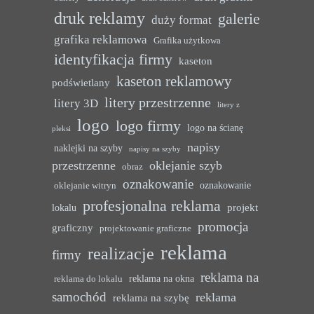
druk reklamy
galerie
duży format
grafika reklamowa
Grafika użytkowa
identyfikacja firmy
kaseton
kaseton reklamowy
podświetlany
litery przestrzenne
litery 3D
litery z
logo
logo firmy
logo na ścianę
pleksi
napisy
naklejki na szyby
napisy na szyby
przestrzenne
oklejanie szyb
obraz
oznakowanie
oznakowanie
oklejanie witryn
profesjonalna reklama
projekt
lokalu
promocja
graficzny
projektowanie graficzne
reklama
realizacje
firmy
reklama na
reklama na okna
reklama do lokalu
samochód
reklama
reklama na szybę