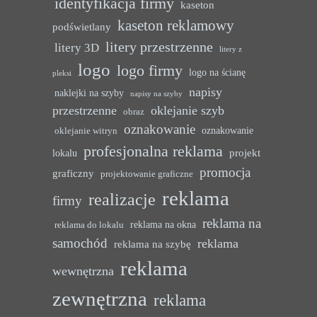
identyfikacja firmy
kaseton
kaseton reklamowy
podświetlany
litery przestrzenne
litery 3D
litery z
logo
logo firmy
logo na ścianę
pleksi
napisy
naklejki na szyby
napisy na szyby
przestrzenne
oklejanie szyb
obraz
oznakowanie
oznakowanie
oklejanie witryn
profesjonalna reklama
projekt
lokalu
promocja
graficzny
projektowanie graficzne
reklama
realizacje
firmy
reklama na
reklama na okna
reklama do lokalu
samochód
reklama
reklama na szybę
reklama
wewnętrzna
zewnętrzna
reklama