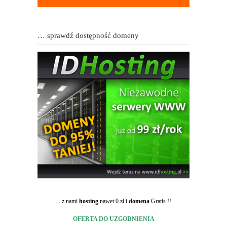
… sprawdź dostępność domeny
... z nami
hosting
nawet 0 zł i
domena
Gratis !!
OFERTA DO UZGODNIENIA