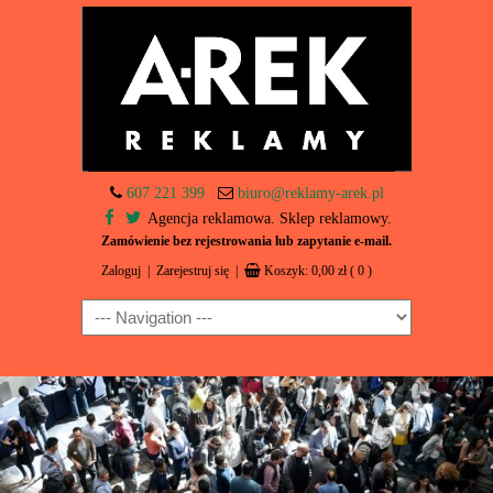
607 221 399
biuro@reklamy-arek.pl
Agencja reklamowa. Sklep reklamowy.
Zamówienie bez rejestrowania lub zapytanie e-mail.
Zaloguj
|
Zarejestruj się
|
Koszyk:
0,00
zł
( 0 )
Navigation