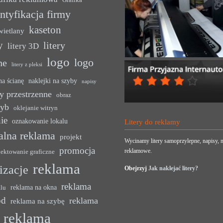
Grafika
ntyfikacja firmy
kaseton
wietlany
y
litery
litery 3D
logo
logo
ne
litery z pleksi
na ścianę
naklejki na szyby
napisy
y przestrzenne
obraz
zyb
oklejanie witryn
ie
oznakowanie lokalu
Litery do reklamy
alna reklama
projekt
Wycinamy litery samoprzylepne, napisy, n
promocja
reklamowe.
jektowanie graficzne
reklama
lizacje
Obejrzyj
Jak naklejać litery?
reklama
reklama na okna
alu
ód
reklama
reklama na szybę
reklama