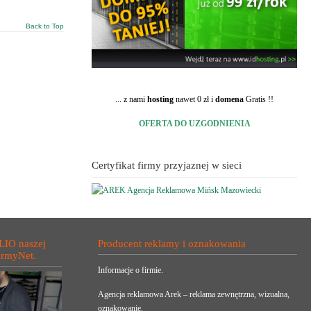
Back to Top
... z nami
hosting
nawet 0 zł i
domena
Gratis !!
OFERTA DO UZGODNIENIA
Certyfikat firmy przyjaznej w sieci
LIO naszej
Producent reklamy i oznakowania
irmyNet.
Informacje o firmie.
Agencja reklamowa Arek – reklama zewnętrzna, wizualna,
oznakowanie.