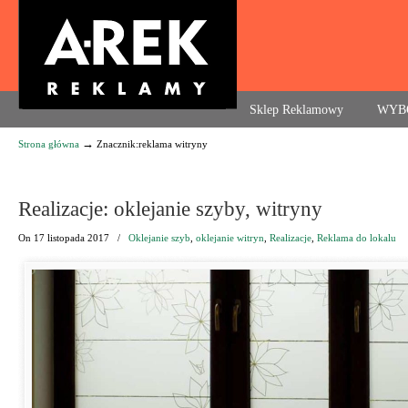
Agencja reklamowa. Reklama – usługi, druk
Sklep Reklamowy
WYB
→
Strona główna
Znacznik:reklama witryny
Navigation
Realizacje: oklejanie szyby, witryny
On
17 listopada 2017
/
Oklejanie szyb
,
oklejanie witryn
,
Realizacje
,
Reklama do lokalu