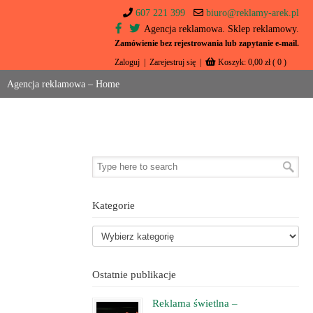
607 221 399
biuro@reklamy-arek.pl
Agencja reklamowa. Sklep reklamowy.
Zamówienie bez rejestrowania lub zapytanie e-mail.
Zaloguj
|
Zarejestruj się
|
Koszyk:
0,00
zł
( 0 )
Agencja reklamowa – Home
Kategorie
Ostatnie publikacje
Reklama świetlna –