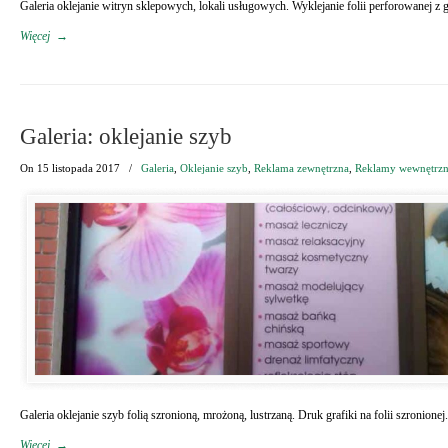
Galeria oklejanie witryn sklepowych, lokali usługowych. Wyklejanie folii perforowanej z 
Więcej
→
Galeria: oklejanie szyb
On
15 listopada 2017
/
Galeria
,
Oklejanie szyb
,
Reklama zewnętrzna
,
Reklamy wewnętrz
Galeria oklejanie szyb folią szronioną, mrożoną, lustrzaną. Druk grafiki na folii szroni
Więcej
→