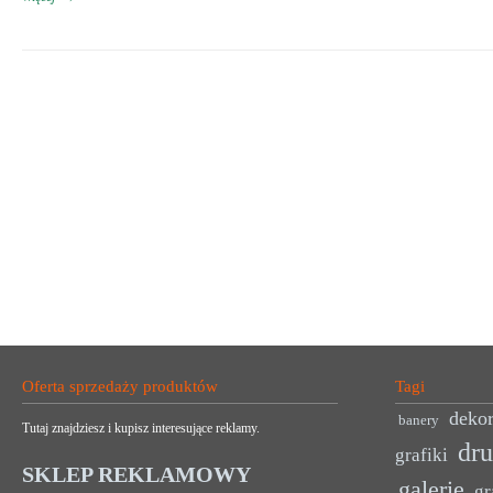
Oferta sprzedaży produktów
Tagi
dekor
banery
Tutaj znajdziesz i kupisz interesujące reklamy.
dr
grafiki
SKLEP REKLAMOWY
galerie
gr