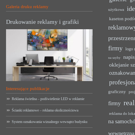
Galeria druku reklamy
ide
użytkowa
kaseton podś
Drukowanie reklamy i grafiki
reklamow
przestrzen
firmy
logo 
napis
na szyby
oklejanie s
oznakowan
profesjon
Interesujące publikacje
graficzny
pro
Reklama świetlna – podświetlenie LED w reklamie
rea
firmy
Ścianki reklamowe – reklama okolicznościowa
reklama do lok
na samoch
System oznakowania wizualnego wewnątrz budynku
wewnętrzna