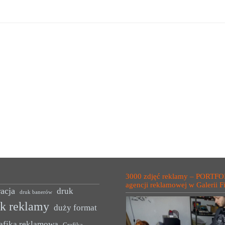
3000 zdjęć reklamy – PORTFO
agencji reklamowej w Galerii F
acja
druk
druk banerów
uk reklamy
duży format
afika reklamowa