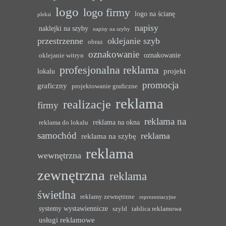
logo
logo firmy
logo na ścianę
pleksi
napisy
naklejki na szyby
napisy na szyby
przestrzenne
oklejanie szyb
obraz
oznakowanie
oznakowanie
oklejanie witryn
profesjonalna reklama
projekt
lokalu
promocja
graficzny
projektowanie graficzne
reklama
realizacje
firmy
reklama na
reklama na okna
reklama do lokalu
samochód
reklama
reklama na szybę
reklama
wewnętrzna
zewnętrzna
reklama
świetlna
reklamy zewnętrzne
reprezentacyjne
systemy wystawiennicze
szyld
tablica reklamowa
usługi reklamowe