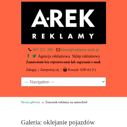
607 221 399
biuro@reklamy-arek.pl
Agencja reklamowa. Sklep reklamowy.
Zamówienie bez rejestrowania lub zapytanie e-mail.
Zaloguj
|
Zarejestruj się
|
Koszyk:
0,00
zł
( 0 )
Navigation
→
Strona główna
Znacznik:reklamy na samochód
Galeria: oklejanie pojazdów