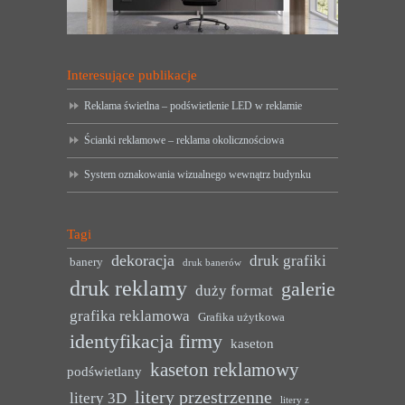
Interesujące publikacje
Reklama świetlna – podświetlenie LED w reklamie
Ścianki reklamowe – reklama okolicznościowa
System oznakowania wizualnego wewnątrz budynku
Tagi
dekoracja
druk grafiki
banery
druk banerów
druk reklamy
galerie
duży format
grafika reklamowa
Grafika użytkowa
identyfikacja firmy
kaseton
kaseton reklamowy
podświetlany
litery przestrzenne
litery 3D
litery z