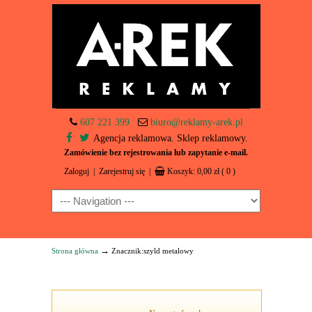
607 221 399
biuro@reklamy-arek.pl
Agencja reklamowa. Sklep reklamowy.
Zamówienie bez rejestrowania lub zapytanie e-mail.
Zaloguj
|
Zarejestruj się
|
Koszyk:
0,00
zł
( 0 )
Navigation
→
Strona główna
Znacznik:szyld metalowy