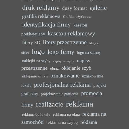
druk reklamy
galerie
duży format
grafika reklamowa
Grafika użytkowa
identyfikacja firmy
kaseton
kaseton reklamowy
podświetlany
litery przestrzenne
litery 3D
litery z
logo
logo firmy
logo na ścianę
pleksi
napisy
naklejki na szyby
napisy na szyby
przestrzenne
oklejanie szyb
obraz
oznakowanie
oznakowanie
oklejanie witryn
profesjonalna reklama
projekt
lokalu
promocja
graficzny
projektowanie graficzne
reklama
realizacje
firmy
reklama na
reklama na okna
reklama do lokalu
samochód
reklama
reklama na szybę