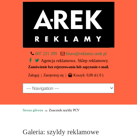
607 221 399
biuro@reklamy-arek.pl
Agencja reklamowa. Sklep reklamowy.
Zamówienie bez rejestrowania lub zapytanie e-mail.
Zaloguj
|
Zarejestruj się
|
Koszyk:
0,00
zł
( 0 )
Navigation
→
Strona główna
Znacznik:szyldy PCV
Galeria: szyldy reklamowe