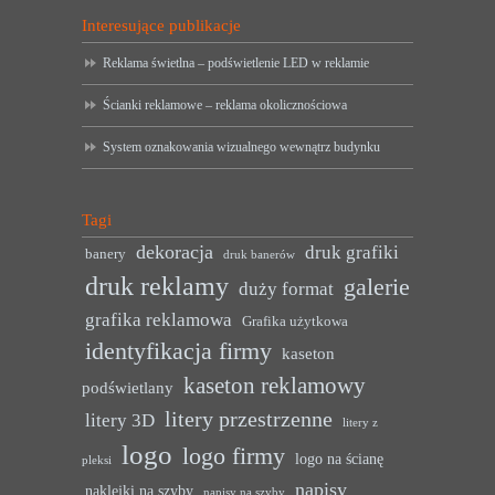
Interesujące publikacje
Reklama świetlna – podświetlenie LED w reklamie
Ścianki reklamowe – reklama okolicznościowa
System oznakowania wizualnego wewnątrz budynku
Tagi
dekoracja
druk grafiki
banery
druk banerów
druk reklamy
galerie
duży format
grafika reklamowa
Grafika użytkowa
identyfikacja firmy
kaseton
kaseton reklamowy
podświetlany
litery przestrzenne
litery 3D
litery z
logo
logo firmy
logo na ścianę
pleksi
napisy
naklejki na szyby
napisy na szyby