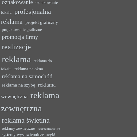
oznakowanie
oznakowanie
profesjonalna
lokalu
reklama
projekt graficzny
projektowanie graficzne
promocja firmy
realizacje
reklama
reklama do
reklama na okna
lokalu
reklama na samochód
reklama
reklama na szybę
reklama
wewnętrzna
zewnętrzna
reklama świetlna
reklamy zewnętrzne
reprezentacyjne
systemy wystawiennicze
szyld