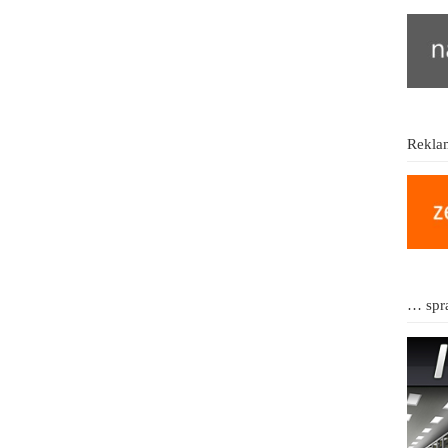
Reklam
… spr