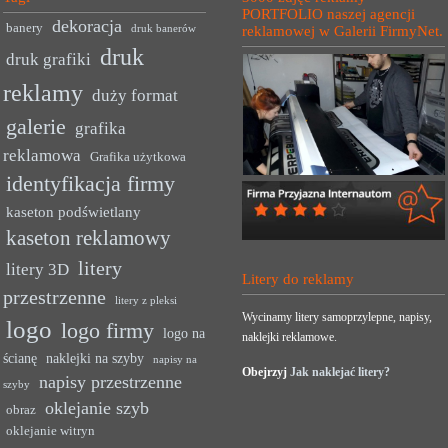
PORTFOLIO naszej agencji
dekoracja
banery
druk banerów
reklamowej w Galerii FirmyNet.
druk
druk grafiki
reklamy
duży format
galerie
grafika
reklamowa
Grafika użytkowa
identyfikacja firmy
kaseton podświetlany
kaseton reklamowy
litery
litery 3D
Litery do reklamy
przestrzenne
litery z pleksi
Wycinamy litery samoprzylepne, napisy,
logo
logo firmy
logo na
naklejki reklamowe.
ścianę
naklejki na szyby
napisy na
Obejrzyj
Jak naklejać litery?
napisy przestrzenne
szyby
oklejanie szyb
obraz
oklejanie witryn