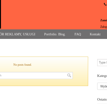
Zamów
Zalog
ÓR REKLAMY, USŁUGI
Portfolio. Blog.
FAQ
Kontakt
No posts found.
Katego
Ostatn