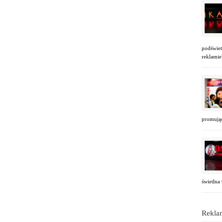
podświet
reklamie
promując
świetlna
Reklam