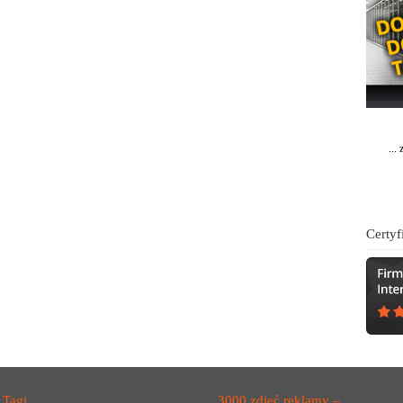
...
Certyf
Tagi
3000 zdjęć reklamy –