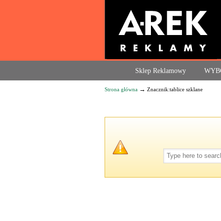
Agencja reklamowa. Reklama – usługi, druk
Sklep Reklamowy
WYB
→
Strona główna
Znacznik:tablice szklane
Navigation