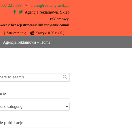
607 221 399
biuro@reklamy-arek.pl
Agencja reklamowa. Sklep
reklamowy.
ienie bez rejestrowania lub zapytanie e-mail.
uj
|
Zarejestruj się
|
Koszyk:
0,00
zł
( 0 )
Agencja reklamowa – Home
rie
ie publikacje