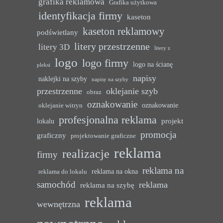
grafika reklamowa
Grafika użytkowa
identyfikacja firmy
kaseton
kaseton reklamowy
podświetlany
litery przestrzenne
litery 3D
litery z
logo
logo firmy
logo na ścianę
pleksi
napisy
naklejki na szyby
napisy na szyby
przestrzenne
oklejanie szyb
obraz
oznakowanie
oznakowanie
oklejanie witryn
profesjonalna reklama
projekt
lokalu
promocja
graficzny
projektowanie graficzne
reklama
realizacje
firmy
reklama na
reklama na okna
reklama do lokalu
samochód
reklama
reklama na szybę
reklama
wewnętrzna