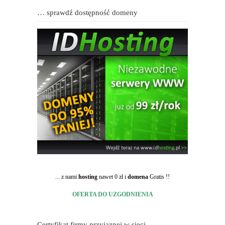
… sprawdź dostępność domeny
... z nami
hosting
nawet 0 zł i
domena
Gratis !!
OFERTA DO UZGODNIENIA
Certyfikat firmy przyjaznej w sieci