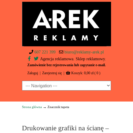
607 221 399
biuro@reklamy-arek.pl
Agencja reklamowa. Sklep reklamowy.
Zamówienie bez rejestrowania lub zapytanie e-mail.
Zaloguj
|
Zarejestruj się
|
Koszyk:
0,00
zł
( 0 )
Navigation
→
Strona główna
Znacznik:tapeta
Drukowanie grafiki na ścianę –