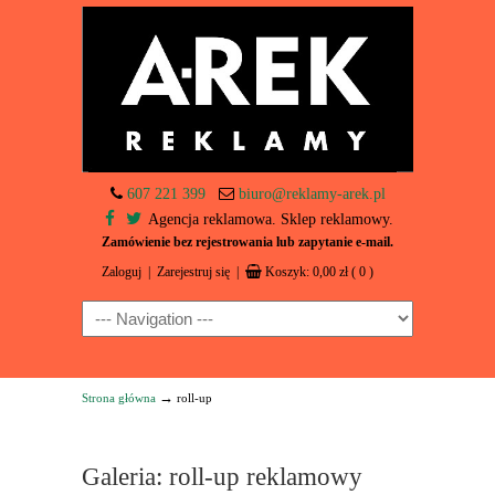
607 221 399
biuro@reklamy-arek.pl
Agencja reklamowa. Sklep reklamowy.
Zamówienie bez rejestrowania lub zapytanie e-mail.
Zaloguj
|
Zarejestruj się
|
Koszyk:
0,00
zł
( 0 )
Navigation
→
Strona główna
roll-up
Galeria: roll-up reklamowy