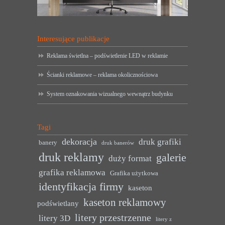
Interesujące publikacje
Reklama świetlna – podświetlenie LED w reklamie
Ścianki reklamowe – reklama okolicznościowa
System oznakowania wizualnego wewnątrz budynku
Tagi
dekoracja
druk grafiki
banery
druk banerów
druk reklamy
galerie
duży format
grafika reklamowa
Grafika użytkowa
identyfikacja firmy
kaseton
kaseton reklamowy
podświetlany
litery przestrzenne
litery 3D
litery z