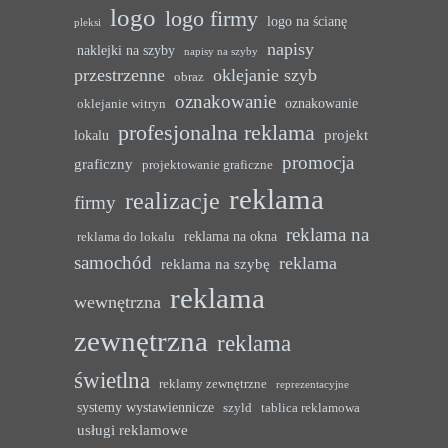
logo
logo firmy
logo na ścianę
pleksi
napisy
naklejki na szyby
napisy na szyby
przestrzenne
oklejanie szyb
obraz
oznakowanie
oznakowanie
oklejanie witryn
profesjonalna reklama
projekt
lokalu
promocja
graficzny
projektowanie graficzne
reklama
realizacje
firmy
reklama na
reklama na okna
reklama do lokalu
samochód
reklama
reklama na szybę
reklama
wewnętrzna
zewnętrzna
reklama
świetlna
reklamy zewnętrzne
reprezentacyjne
systemy wystawiennicze
szyld
tablica reklamowa
usługi reklamowe