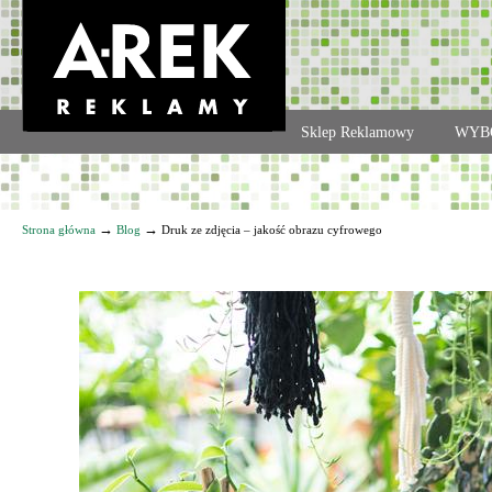
Agencja reklamowa. Reklama – usługi, druk
Sklep Reklamowy
WYB
Navigation
→
→
Strona główna
Blog
Druk ze zdjęcia – jakość obrazu cyfrowego