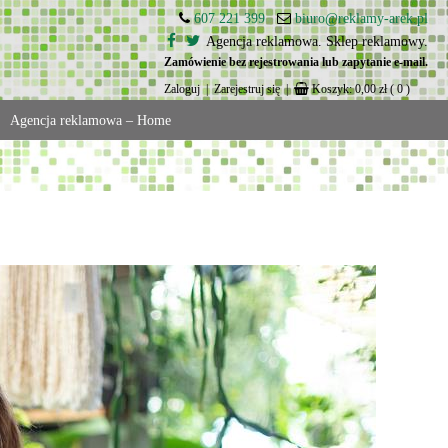
607 221 399
biuro@reklamy-arek.pl
Agencja reklamowa. Sklep reklamowy.
Zamówienie bez rejestrowania lub zapytanie e-mail.
Zaloguj
|
Zarejestruj się
|
Koszyk:
0,00
zł
( 0 )
Agencja reklamowa – Home