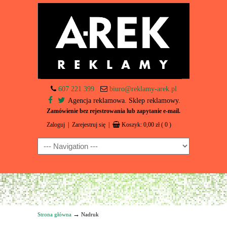
607 221 399
biuro@reklamy-arek.pl
Agencja reklamowa. Sklep reklamowy.
Zamówienie bez rejestrowania lub zapytanie e-mail.
Zaloguj
|
Zarejestruj się
|
Koszyk:
0,00
zł
( 0 )
Navigation
→
Strona główna
Nadruk