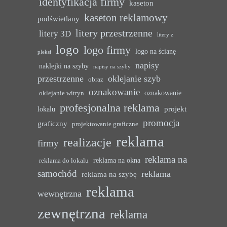
identyfikacja firmy
kaseton
kaseton reklamowy
podświetlany
litery przestrzenne
litery 3D
litery z
logo
logo firmy
logo na ścianę
pleksi
napisy
naklejki na szyby
napisy na szyby
przestrzenne
oklejanie szyb
obraz
oznakowanie
oznakowanie
oklejanie witryn
profesjonalna reklama
projekt
lokalu
promocja
graficzny
projektowanie graficzne
reklama
realizacje
firmy
reklama na
reklama na okna
reklama do lokalu
samochód
reklama
reklama na szybę
reklama
wewnętrzna
zewnętrzna
reklama