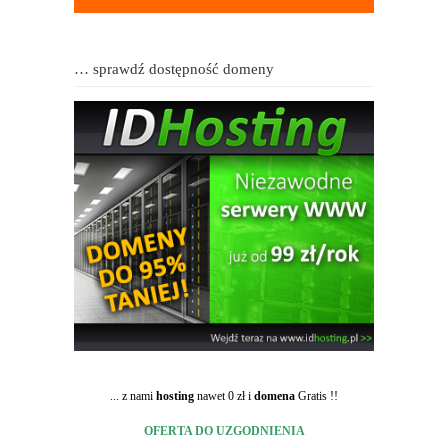
… sprawdź dostępność domeny
... z nami
hosting
nawet 0 zł i
domena
Gratis !!
OFERTA DO UZGODNIENIA