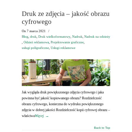
Druk ze zdjęcia – jakość obrazu
cyfrowego
On
7 marca 2021
/
Blog
,
druk
,
Druk wielkoformatowy
,
Nadruk
,
Nadruk na odzieży
,
Odzież reklamowa
,
Projektowanie graficzne
,
usługi poligraficzne
,
Usługi reklamowe
Jak wygląda druk powiększonego zdjęcia cyfrowego i jaka
powinna być jakość kopiowanego obrazu? Rozdzielczość
obrazu cyfrowego, konieczna do wydruku powiększonego
zdjęcia w dobrej jakości Rozdzielczość kopii cyfrowej obrazu –
właściwa
Więcej
→
Back to Top