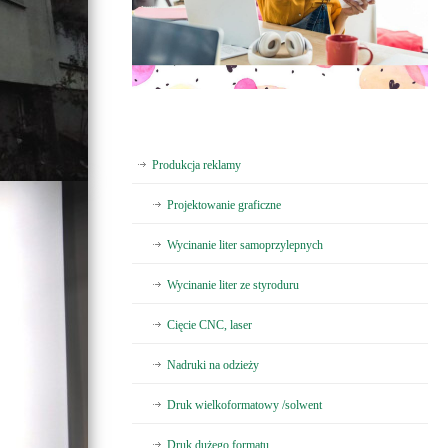
Produkcja reklamy
Projektowanie graficzne
Wycinanie liter samoprzylepnych
Wycinanie liter ze styroduru
Cięcie CNC, laser
Nadruki na odzieży
Druk wielkoformatowy /solwent
Druk dużego formatu