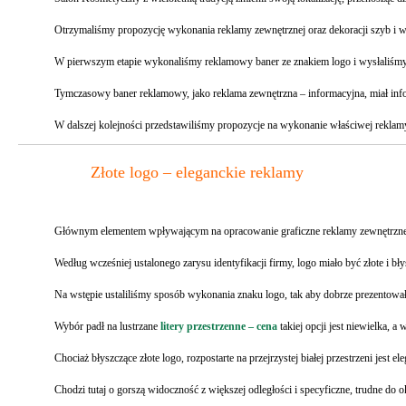
Otrzymaliśmy propozycję wykonania reklamy zewnętrznej oraz dekoracji szyb i w
W pierwszym etapie wykonaliśmy reklamowy baner ze znakiem logo i wysłaliśmy 
Tymczasowy baner reklamowy, jako reklama zewnętrzna – informacyjna, miał in
W dalszej kolejności przedstawiliśmy propozycje na wykonanie właściwej reklam
Złote logo – eleganckie reklamy
Głównym elementem wpływającym na opracowanie graficzne reklamy zewnętrznej i w
Według wcześniej ustalonego zarysu identyfikacji firmy, logo miało być złote i bły
Na wstępie ustaliliśmy sposób wykonania znaku logo, tak aby dobrze prezentował
Wybór padł na lustrzane
litery przestrzenne – cena
takiej opcji jest niewielka, a
Chociaż błyszczące złote logo, rozpostarte na przejrzystej białej przestrzeni jest 
Chodzi tutaj o gorszą widoczność z większej odległości i specyficzne, trudne do ok