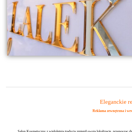
Eleganckie re
Reklama zewnętrzna i we
Salon Kosmetyczny z wieloletnią tradycją zmienił swoją lokalizację, przenosząc d