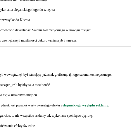
ykonania eleganckiego logo do wnętrza.
przesyłkę do Klienta.
formować o działalności Salonu Kosmetycznego w nowym miejscu.
y zewnętrznej i możliwości dekorowania szyb i wnętrza.
ewnętrznej, był istniejący już znak graficzny, tj. logo salonu kosmetycznego.
szczące, jeśli byłaby taka możliwość.
o się w ustalonym miejscu.
 wydatek jest przecież warty okazałego efektu i
eleganckiego wyglądu reklamy
.
eleganckie, to nie wszystkie reklamy tak wykonane spełnią swoją rolę.
iełznania efekty świetlne.