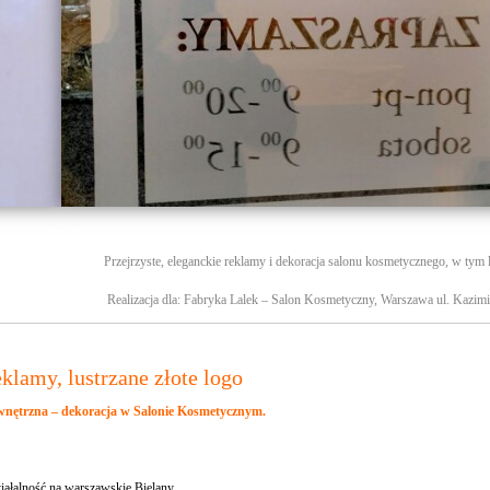
Przejrzyste, eleganckie reklamy i dekoracja salonu kosmetycznego, w tym l
Realizacja dla: Fabryka Lalek – Salon Kosmetyczny, Warszawa ul. Kazim
klamy, lustrzane złote logo
wnętrzna – dekoracja w Salonie Kosmetycznym.
ziałalność na warszawskie Bielany.