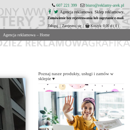
607 221 399
biuro@reklamy-arek.pl
Agencja reklamowa. Sklep reklamowy.
Zamówienie bez rejestrowania lub zapytanie e-mail.
Zaloguj
|
Zarejestruj się
|
Koszyk:
0,00
zł
( 0 )
Agencja reklamowa – Home
Poznaj nasze produkty, usługi i zamów w
sklepie ♥