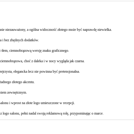
stanie niezauważony, a ogólna widoczność złotego może być naprawdę niewielka.
wa i bez zbędnych dodatków.
z tłem, ciemnobrązową wersję znaku graficznego.
z ciemnobrązowa, choć z daleka i w nocy wygląda jak czarna.
jrzysta, elegancka lecz nie powinna być pretensjonalna.
żadnego złotego akcentu.
eniem zewnętrznym.
lonu i wprost na złote logo umieszczone w recepcji.
a z logo salonu, pełni nadal swoją reklamową rolę, przypominając o marce.