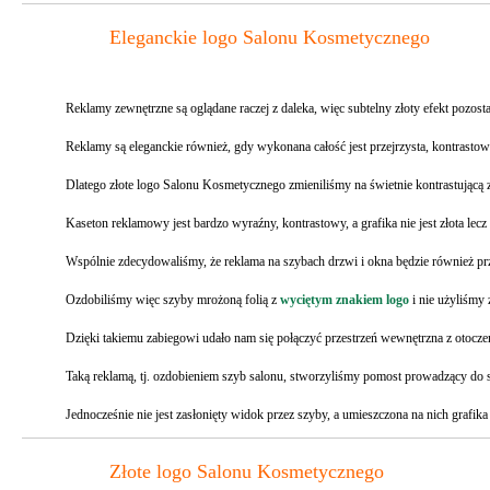
Eleganckie logo Salonu Kosmetycznego
Reklamy zewnętrzne są oglądane raczej z daleka, więc subtelny złoty efekt pozo
Reklamy są eleganckie również, gdy wykonana całość jest przejrzysta, kontrasto
Dlatego złote logo Salonu Kosmetycznego zmieniliśmy na świetnie kontrastującą 
Kaseton reklamowy jest bardzo wyraźny, kontrastowy, a grafika nie jest złota lec
Wspólnie zdecydowaliśmy, że reklama na szybach drzwi i okna będzie również prze
Ozdobiliśmy więc szyby mrożoną folią z
wyciętym znakiem logo
i nie użyliśmy 
Dzięki takiemu zabiegowi udało nam się połączyć przestrzeń wewnętrzna z otocz
Taką reklamą, tj. ozdobieniem szyb salonu, stworzyliśmy pomost prowadzący do sa
Jednocześnie nie jest zasłonięty widok przez szyby, a umieszczona na nich grafik
Złote logo Salonu Kosmetycznego