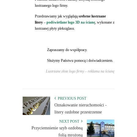
lustrzanego logo firmy.
Przedstawiamy jak wyglądają
srebrne lustrzane
litery
–
podświetlane logo 3D na ścianę
, wykonane z
lustrzanej płyty pleksiglasu.
Zapraszamy do współpracy.
Służymy Państwu pomocą i doświadczeniem.
Lustrzane złote logo firmy – reklama na ścianę
PREVIOUS POST
Oznakowanie nieruchomości -
litery ozdobne przestrzenne
NEXT POST
Przyciemnienie szyb ozdobną
folią mrożoną