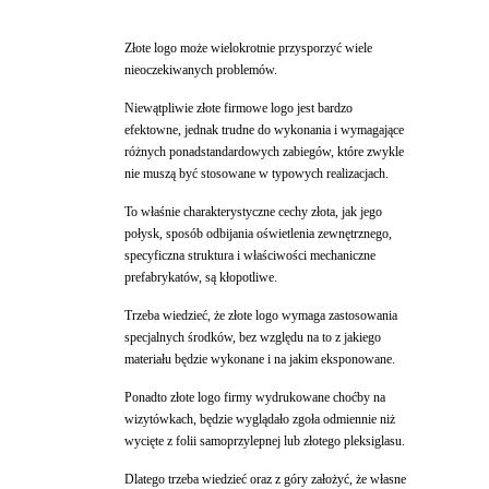
Złote logo może wielokrotnie przysporzyć wiele
nieoczekiwanych problemów.
Niewątpliwie złote firmowe logo jest bardzo
efektowne, jednak trudne do wykonania i wymagające
różnych ponadstandardowych zabiegów, które zwykle
nie muszą być stosowane w typowych realizacjach.
To właśnie charakterystyczne cechy złota, jak jego
połysk, sposób odbijania oświetlenia zewnętrznego,
specyficzna struktura i właściwości mechaniczne
prefabrykatów, są kłopotliwe.
Trzeba wiedzieć, że złote logo wymaga zastosowania
specjalnych środków, bez względu na to z jakiego
materiału będzie wykonane i na jakim eksponowane.
Ponadto złote logo firmy wydrukowane choćby na
wizytówkach, będzie wyglądało zgoła odmiennie niż
wycięte z folii samoprzylepnej lub złotego pleksiglasu.
Dlatego trzeba wiedzieć oraz z góry założyć, że własne