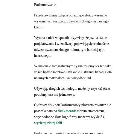
Podsumowanie.
Przedstawiliśmy zdjęcia obrazujące efekty wizualne
wykonanych realizacji z użyciem złotego lustrzanego
koloru.
Wynika z nich w sposób oczywisty, że już na etapie
projektowania i wizualizacji pojawiają się trudności z
odwzorowaniem złotego koloru, tym bardziej typu
lustrzanego.
W materiale fotograficznym sygnalizujemy też ten fakt,
że nie będzie możliwe uzyskanie lustrzanej barwy złota
na innych materiałach, jak wizytówki itd.
Używając drogich technologii, możemy uzyskać efekt
podobny lecz nie jednakowy.
Cyfrowy druk wielkoformatowy ploterem również nie
pozwala nam na
drukowanie
złotym atramentem,
więc podobne złote logo firmy możemy wykleić z
wyciętej złotej folii
.
Podobne możliwości i zasady dotyczą srebrnego