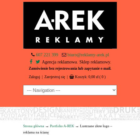
607 221 399
biuro@reklamy-arek.pl
Agencja reklamowa. Sklep reklamowy.
Zamówienie bez rejestrowania lub zapytanie e-mail.
Zaloguj
|
Zarejestruj się
|
Koszyk:
0,00
zł
( 0 )
Navigation
→
→
Strona główna
Portfolio A-REK
Lustrzane złote logo –
reklama na ścianę