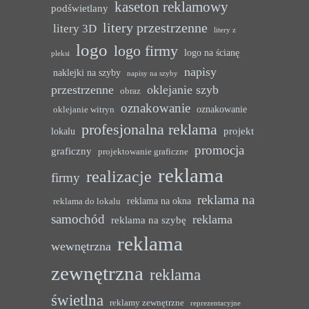
kaseton reklamowy
podświetlany
litery przestrzenne
litery 3D
litery z
logo
logo firmy
logo na ścianę
pleksi
napisy
naklejki na szyby
napisy na szyby
przestrzenne
oklejanie szyb
obraz
oznakowanie
oznakowanie
oklejanie witryn
profesjonalna reklama
projekt
lokalu
promocja
graficzny
projektowanie graficzne
reklama
realizacje
firmy
reklama na
reklama na okna
reklama do lokalu
samochód
reklama
reklama na szybę
reklama
wewnętrzna
zewnętrzna
reklama
świetlna
reklamy zewnętrzne
reprezentacyjne