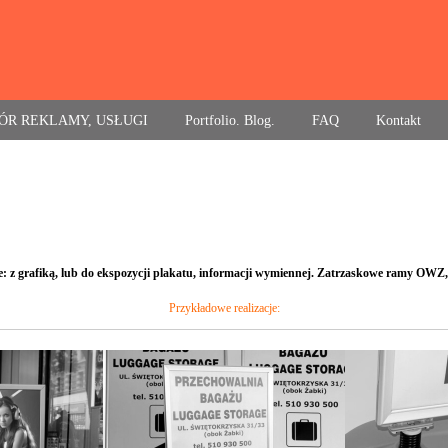
ÓR REKLAMY, USŁUGI
Portfolio. Blog.
FAQ
Kontakt
: z grafiką, lub do ekspozycji plakatu, informacji wymiennej. Zatrzaskowe ramy OWZ, 
Przykładowe realizacje: