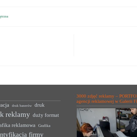
ętrzna
3000 zdjęć reklamy – PORTFO
agencji reklamowej w Galerii F
acja
druk
druk banerów
uk reklamy
duży format
afika reklamowa
Grafika
ntyfikacja firmy