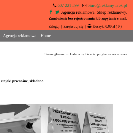
607 221 399
biuro@reklamy-arek.pl
Agencja reklamowa. Sklep reklamowy.
Zamówienie bez rejestrowania lub zapytanie e-mail.
Zaloguj
|
Zarejestruj się
|
Koszyk:
0,00
zł
( 0 )
Agencja reklamowa – Home
→
→
Strona główna
Galeria
Galeria: potykacze reklamowe
stojaki przenośne, składane.