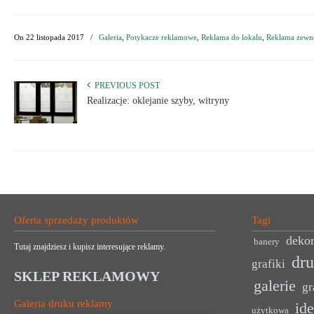
On
22 listopada 2017
/
Galeria
,
Potykacze reklamowe
,
Reklama do lokalu
,
Reklama zewn
PREVIOUS POST
Realizacje: oklejanie szyby, witryny
Oferta sprzedaży produktów
Tagi
dekor
banery
Tutaj znajdziesz i kupisz interesujące reklamy.
dr
grafiki
SKLEP REKLAMOWY
galerie
gr
Galeria druku reklamy
ide
użytkowa