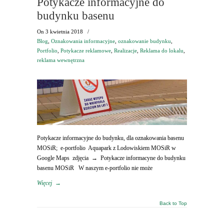
Potykacze informacyjne do
budynku basenu
On
3 kwietnia 2018
/
Blog
,
Oznakowania informacyjne
,
oznakowanie budynku
,
Portfolio
,
Potykacze reklamowe
,
Realizacje
,
Reklama do lokalu
,
reklama wewnętrzna
Potykacze informacyjne do budynku, dla oznakowania basenu
MOSiR; e-portfolio Aquapark z Lodowiskiem MOSiR w
Google Maps zdjęcia → Potykacze informacyne do budynku
basenu MOSiR W naszym e-portfolio nie może
Więcej
→
Back to Top