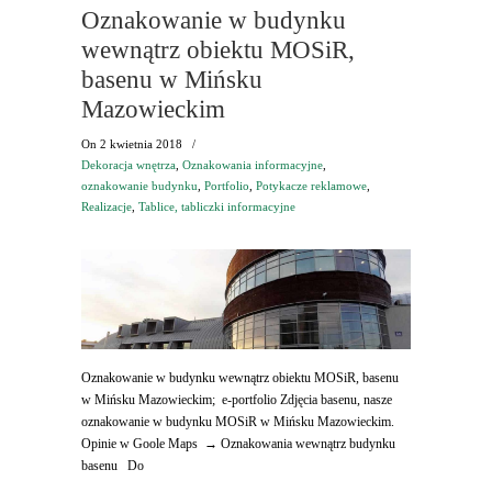
Oznakowanie w budynku
wewnątrz obiektu MOSiR,
basenu w Mińsku
Mazowieckim
On
2 kwietnia 2018
/
Dekoracja wnętrza
,
Oznakowania informacyjne
,
oznakowanie budynku
,
Portfolio
,
Potykacze reklamowe
,
Realizacje
,
Tablice, tabliczki informacyjne
Oznakowanie w budynku wewnątrz obiektu MOSiR, basenu
w Mińsku Mazowieckim; e-portfolio Zdjęcia basenu, nasze
oznakowanie w budynku MOSiR w Mińsku Mazowieckim.
Opinie w Goole Maps → Oznakowania wewnątrz budynku
basenu Do