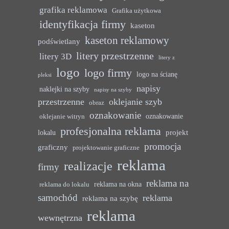
grafika reklamowa
Grafika użytkowa
identyfikacja firmy
kaseton
kaseton reklamowy
podświetlany
litery przestrzenne
litery 3D
litery z
logo
logo firmy
logo na ścianę
pleksi
napisy
naklejki na szyby
napisy na szyby
przestrzenne
oklejanie szyb
obraz
oznakowanie
oznakowanie
oklejanie witryn
profesjonalna reklama
projekt
lokalu
promocja
graficzny
projektowanie graficzne
reklama
realizacje
firmy
reklama na
reklama na okna
reklama do lokalu
samochód
reklama
reklama na szybę
reklama
wewnętrzna