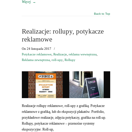
Więcej
→
Back to Top
Realizacje: rollupy, potykacze
reklamowe
On
24 listopada 2017
/
Potykacze reklamowe
,
Realizacje
,
reklama wewnętrzna
,
Reklama zewnętrzna
,
roll-upy
,
Rollupy
Realizacje rollupy reklamowe, roll-upy z grafiką. Potykacze
reklamowe z grafiką, lub do ekspozycji plakatów. Portfolio,
przykładowe realizacje, zdjęcia potykaczy, grafika na roll-up.
Rollupy, potykacze reklamowe – przenośne systemy
ekspozycyjne. Roll-up,