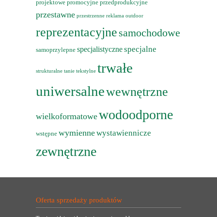
projektowe
promocyjne
przedprodukcyjne
przestawne
przestrzenne
reklama outdoor
reprezentacyjne
samochodowe
specjalne
specjalistyczne
samoprzylepne
trwałe
strukturalne
tanie
tekstylne
uniwersalne
wewnętrzne
wodoodporne
wielkoformatowe
wymienne
wystawiennicze
wstępne
zewnętrzne
Oferta sprzedaży produktów