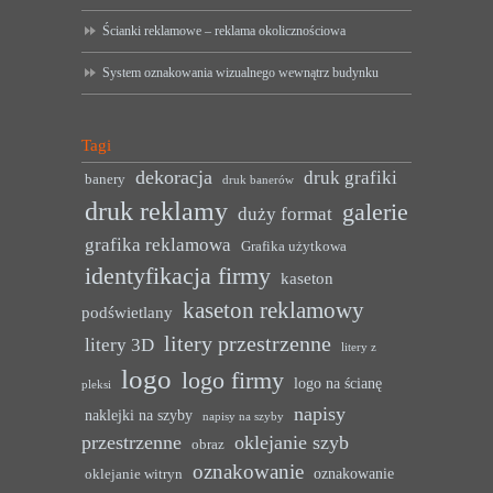
Ścianki reklamowe – reklama okolicznościowa
System oznakowania wizualnego wewnątrz budynku
Tagi
dekoracja
druk grafiki
banery
druk banerów
druk reklamy
galerie
duży format
grafika reklamowa
Grafika użytkowa
identyfikacja firmy
kaseton
kaseton reklamowy
podświetlany
litery przestrzenne
litery 3D
litery z
logo
logo firmy
logo na ścianę
pleksi
napisy
naklejki na szyby
napisy na szyby
przestrzenne
oklejanie szyb
obraz
oznakowanie
oznakowanie
oklejanie witryn