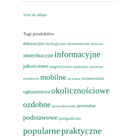
Wróć do sklepu
Tagi produktów
dekoracyjne
ekologiczne
ekonomiczne
firmowe
informacyjne
identyfikacyjne
jakościowe
magnetyczne
minimalne
minimum
mobilne
niematerialne
projektowe
na ścianę
okolicznościowe
ogłoszeniowe
ozdobne
personalne
personalizowane
podstawowe
poligraficzne
popularne
praktyczne