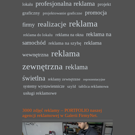
profesjonalna reklama
projekt
lokalu
promocja
graficzny
projektowanie graficzne
reklama
realizacje
firmy
reklama na
reklama na okna
reklama do lokalu
samochód
reklama
reklama na szybę
reklama
wewnętrzna
zewnętrzna
reklama
świetlna
reklamy zewnętrzne
reprezentacyjne
systemy wystawiennicze
szyld
tablica reklamowa
usługi reklamowe
3000 zdjęć reklamy – PORTFOLIO naszej
agencji reklamowej w Galerii FirmyNet.