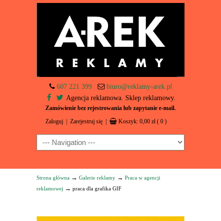
607 221 399
biuro@reklamy-arek.pl
Agencja reklamowa. Sklep reklamowy.
Zamówienie bez rejestrowania lub zapytanie e-mail.
Zaloguj
|
Zarejestruj się
|
Koszyk:
0,00
zł
( 0 )
Navigation
→
→
Strona główna
Galerie reklamy
Praca w agencji
→
reklamowej
praca dla grafika GIF
Odtwarzacz