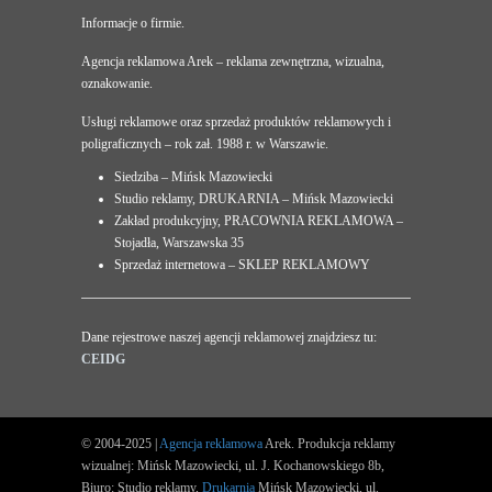
Informacje o firmie.
Agencja reklamowa Arek – reklama zewnętrzna, wizualna,
oznakowanie.
Usługi reklamowe oraz sprzedaż produktów reklamowych i
poligraficznych – rok zał. 1988 r. w Warszawie.
Siedziba – Mińsk Mazowiecki
Studio reklamy, DRUKARNIA – Mińsk Mazowiecki
Zakład produkcyjny, PRACOWNIA REKLAMOWA –
Stojadła, Warszawska 35
Sprzedaż internetowa – SKLEP REKLAMOWY
Dane rejestrowe naszej agencji reklamowej znajdziesz tu:
CEIDG
© 2004-2025 |
Agencja reklamowa
Arek. Produkcja reklamy
wizualnej: Mińsk Mazowiecki, ul. J. Kochanowskiego 8b,
Biuro: Studio reklamy,
Drukarnia
Mińsk Mazowiecki, ul.