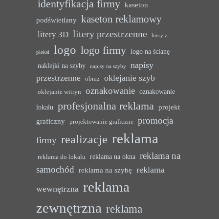
identyfikacja firmy
kaseton
kaseton reklamowy
podświetlany
litery przestrzenne
litery 3D
litery z
logo
logo firmy
logo na ścianę
pleksi
napisy
naklejki na szyby
napisy na szyby
przestrzenne
oklejanie szyb
obraz
oznakowanie
oznakowanie
oklejanie witryn
profesjonalna reklama
projekt
lokalu
promocja
graficzny
projektowanie graficzne
reklama
realizacje
firmy
reklama na
reklama na okna
reklama do lokalu
samochód
reklama
reklama na szybę
reklama
wewnętrzna
zewnętrzna
reklama