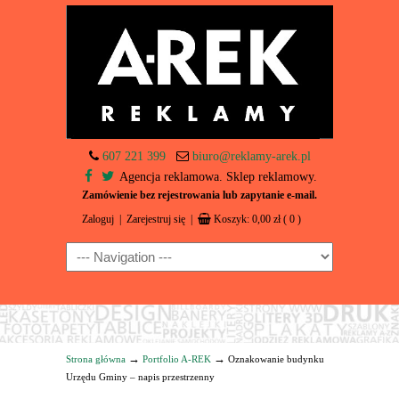
607 221 399
biuro@reklamy-arek.pl
Agencja reklamowa. Sklep reklamowy.
Zamówienie bez rejestrowania lub zapytanie e-mail.
Zaloguj
|
Zarejestruj się
|
Koszyk:
0,00
zł
( 0 )
Navigation
→
→
Strona główna
Portfolio A-REK
Oznakowanie budynku
Urzędu Gminy – napis przestrzenny