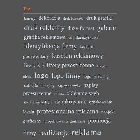
Tagi
dekoracja
druk grafiki
banery
druk banerów
druk reklamy
galerie
duży format
grafika reklamowa
Grafika użytkowa
identyfikacja firmy
kaseton
kaseton reklamowy
podświetlany
litery przestrzenne
litery 3D
litery z
logo
logo firmy
logo na ścianę
pleksi
napisy
naklejki na szyby
napisy na szyby
przestrzenne
oklejanie szyb
obraz
oznakowanie
oznakowanie
oklejanie witryn
profesjonalna reklama
projekt
lokalu
promocja
graficzny
projektowanie graficzne
reklama
realizacje
firmy