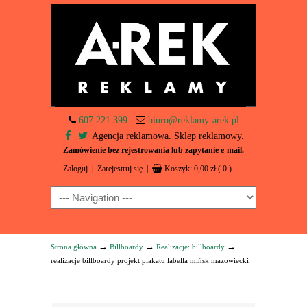
607 221 399
biuro@reklamy-arek.pl
Agencja reklamowa. Sklep reklamowy.
Zamówienie bez rejestrowania lub zapytanie e-mail.
Zaloguj
|
Zarejestruj się
|
Koszyk:
0,00
zł
( 0 )
Navigation
→
→
→
Strona główna
Billboardy
Realizacje: billboardy
realizacje billboardy projekt plakatu labella mińsk mazowiecki