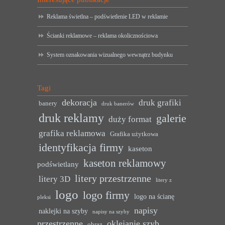
Reklama świetlna – podświetlenie LED w reklamie
Ścianki reklamowe – reklama okolicznościowa
System oznakowania wizualnego wewnątrz budynku
Tagi
dekoracja
druk grafiki
banery
druk banerów
druk reklamy
galerie
duży format
grafika reklamowa
Grafika użytkowa
identyfikacja firmy
kaseton
kaseton reklamowy
podświetlany
litery przestrzenne
litery 3D
litery z
logo
logo firmy
logo na ścianę
pleksi
napisy
naklejki na szyby
napisy na szyby
przestrzenne
oklejanie szyb
obraz