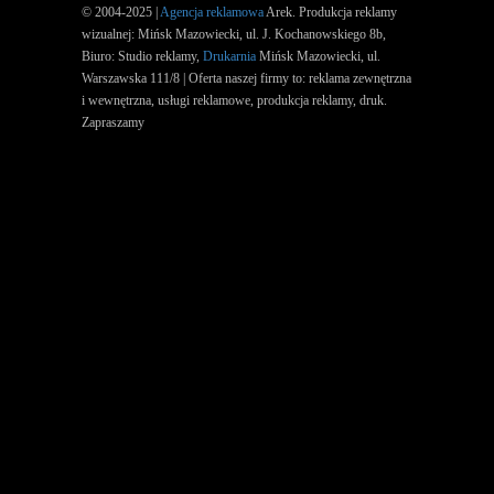
© 2004-2025 |
Agencja reklamowa
Arek. Produkcja reklamy
wizualnej: Mińsk Mazowiecki, ul. J. Kochanowskiego 8b,
Biuro: Studio reklamy,
Drukarnia
Mińsk Mazowiecki, ul.
Warszawska 111/8 | Oferta naszej firmy to: reklama zewnętrzna
i wewnętrzna, usługi reklamowe, produkcja reklamy, druk.
Zapraszamy