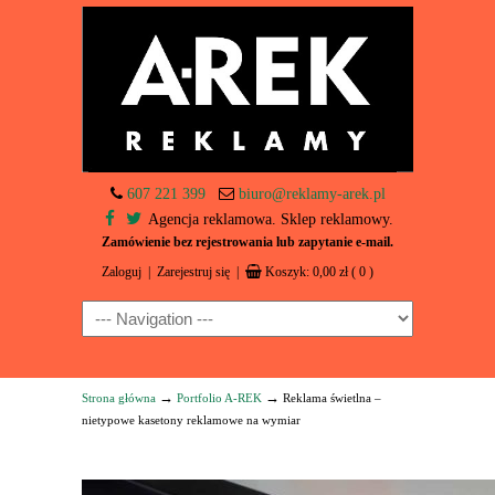
607 221 399
biuro@reklamy-arek.pl
Agencja reklamowa. Sklep reklamowy.
Zamówienie bez rejestrowania lub zapytanie e-mail.
Zaloguj
|
Zarejestruj się
|
Koszyk:
0,00
zł
( 0 )
Navigation
→
→
Strona główna
Portfolio A-REK
Reklama świetlna –
nietypowe kasetony reklamowe na wymiar