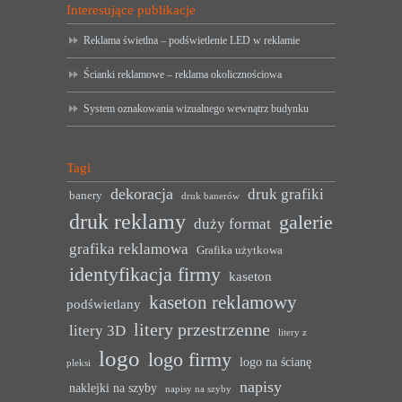
Interesujące publikacje
Reklama świetlna – podświetlenie LED w reklamie
Ścianki reklamowe – reklama okolicznościowa
System oznakowania wizualnego wewnątrz budynku
Tagi
dekoracja
druk grafiki
banery
druk banerów
druk reklamy
galerie
duży format
grafika reklamowa
Grafika użytkowa
identyfikacja firmy
kaseton
kaseton reklamowy
podświetlany
litery przestrzenne
litery 3D
litery z
logo
logo firmy
logo na ścianę
pleksi
napisy
naklejki na szyby
napisy na szyby