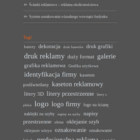
Ścianki reklamowe – reklama okolicznościowa
System oznakowania wizualnego wewnątrz budynku
Tagi
dekoracja
druk grafiki
banery
druk banerów
druk reklamy
galerie
duży format
grafika reklamowa
Grafika użytkowa
identyfikacja firmy
kaseton
kaseton reklamowy
podświetlany
litery przestrzenne
litery 3D
litery z
logo
logo firmy
logo na ścianę
pleksi
napisy
naklejki na szyby
napisy na szyby
przestrzenne
oklejanie szyb
obraz
oznakowanie
oznakowanie
oklejanie witryn
profesjonalna reklama