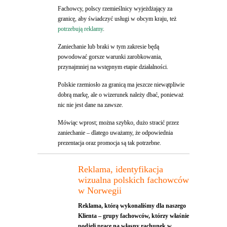
Fachowcy, polscy rzemieślnicy wyjeżdżający za
granicę, aby świadczyć usługi w obcym kraju, też
potrzebują reklamy
.
Zaniechanie lub braki w tym zakresie będą
powodować gorsze warunki zarobkowania,
przynajmniej na wstępnym etapie działalności.
Polskie rzemiosło za granicą ma jeszcze niewątpliwie
dobrą markę, ale o wizerunek należy dbać, ponieważ
nic nie jest dane na zawsze.
Mówiąc wprost; można szybko, dużo stracić przez
zaniechanie – dlatego uważamy, że odpowiednia
prezentacja oraz promocja są tak potrzebne.
Reklama, identyfikacja
wizualna polskich fachowców
w Norwegii
Reklama, którą wykonaliśmy dla naszego
Klienta – grupy fachowców, którzy właśnie
podjęli pracę na własny rachunek w