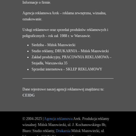
Informacje o firmie.
Agencja reklamowa Arek – reklama zewnętrzna, wizualna,
oznakowanie.
Usługi reklamowe oraz sprzedaż produktów reklamowych i
poligraficznych – rok zał. 1988 r. w Warszawie.
Siedziba – Mińsk Mazowiecki
Studio reklamy, DRUKARNIA – Mińsk Mazowiecki
Zakład produkcyjny, PRACOWNIA REKLAMOWA –
Stojadła, Warszawska 35
Sprzedaż internetowa – SKLEP REKLAMOWY
Dane rejestrowe naszej agencji reklamowej znajdziesz tu:
CEIDG
© 2004-2025 |
Agencja reklamowa
Arek. Produkcja reklamy
wizualnej: Mińsk Mazowiecki, ul. J. Kochanowskiego 8b,
Biuro: Studio reklamy,
Drukarnia
Mińsk Mazowiecki, ul.