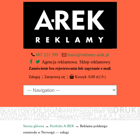
607 221 399
biuro@reklamy-arek.pl
Agencja reklamowa. Sklep reklamowy.
Zamówienie bez rejestrowania lub zapytanie e-mail.
Zaloguj
|
Zarejestruj się
|
Koszyk:
0,00
zł
( 0 )
Navigation
→
→
Strona główna
Portfolio A-REK
Reklama polskiego
rzemiosła w Norwegii — usługi