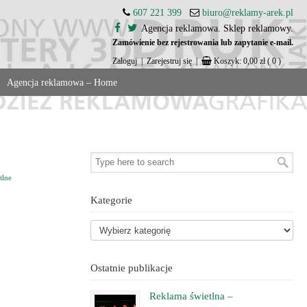
607 221 399
biuro@reklamy-arek.pl
Agencja reklamowa. Sklep reklamowy.
Zamówienie bez rejestrowania lub zapytanie e-mail.
Zaloguj
|
Zarejestruj się
|
Koszyk:
0,00
zł
( 0 )
Agencja reklamowa – Home
tlne
Kategorie
Ostatnie publikacje
Reklama świetlna –