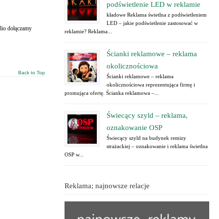
podświetlenie LED w reklamie
kładowe Reklama świetlna z podświetleniem
LED – jakie podświetlenie zastosować w
lio dołączamy
reklamie? Reklama...
Ścianki reklamowe – reklama
okolicznościowa
Back to Top
Ścianki reklamowe – reklama
okolicznościowa reprezentująca firmę i
promująca ofertę. Ścianka reklamowa –...
Świecący szyld – reklama,
oznakowanie OSP
Świecący szyld na budynek remizy
strażackiej – oznakowanie i reklama świetlna
OSP w...
Reklama; najnowsze relacje