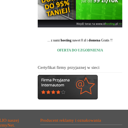
... z nami
hosting
nawet 0 zł i
domena
Gratis !!
OFERTA DO UZGODNIENIA
Certyfikat firmy przyjaznej w sieci
LIO naszej
Producent reklamy i oznakowania
irmyNet.