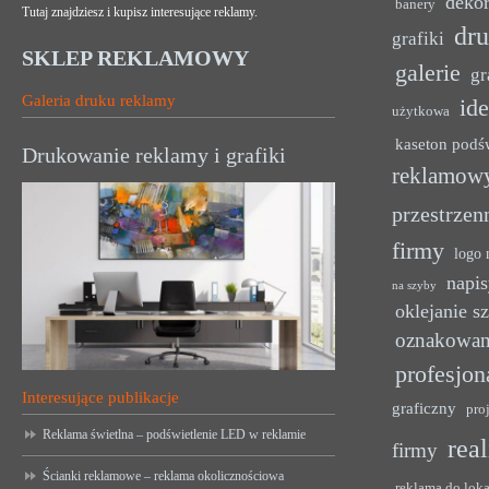
dekor
banery
Tutaj znajdziesz i kupisz interesujące reklamy.
dr
grafiki
SKLEP REKLAMOWY
galerie
gr
Galeria druku reklamy
ide
użytkowa
kaseton podś
Drukowanie reklamy i grafiki
reklamow
przestrzen
firmy
logo 
napis
na szyby
oklejanie s
oznakowan
profesjon
Interesujące publikacje
graficzny
pro
Reklama świetlna – podświetlenie LED w reklamie
rea
firmy
Ścianki reklamowe – reklama okolicznościowa
reklama do lok