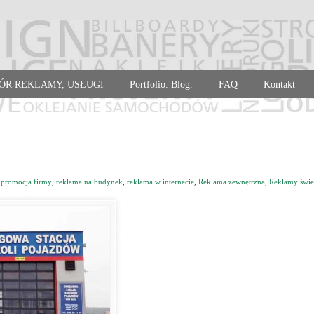
ÓR REKLAMY, USŁUGI
Portfolio. Blog.
FAQ
Kontakt
,
promocja firmy
,
reklama na budynek
,
reklama w internecie
,
Reklama zewnętrzna
,
Reklamy świe