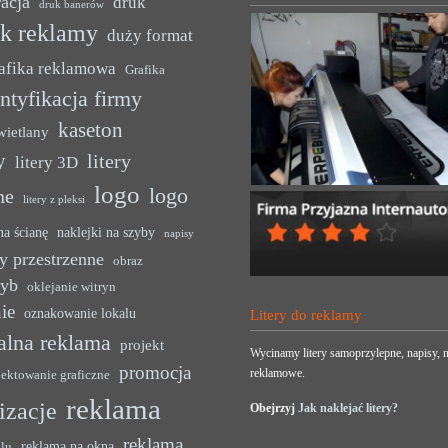
acja
druk
druk banerów
uk reklamy
duży format
afika reklamowa
Grafika
ntyfikacja firmy
kaseton
wietlany
y
litery
litery 3D
logo
logo
ne
litery z pleksi
na ścianę
naklejki na szyby
napisy
y przestrzenne
obraz
zyb
oklejanie witryn
ie
oznakowanie lokalu
Litery do reklamy
alna reklama
projekt
Wycinamy litery samoprzylepne, napisy, n
promocja
reklamowe.
jektowanie graficzne
reklama
lizacje
Obejrzyj
Jak naklejać litery?
reklama
reklama na okna
alu