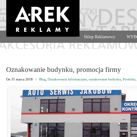
Agencja reklamowa. Reklama – usługi, druk
Sklep Reklamowy
WYB
Navigation
Oznakowanie budynku, promocja firmy
On
31 marca 2018
/
Blog
,
Oznakowania informacyjne
,
oznakowanie budynku
,
Portfolio