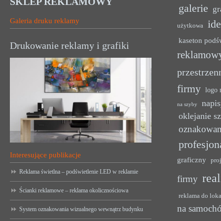
SKLEP REKLAMOWY
galerie
gr
Galeria druku reklamy
ide
użytkowa
kaseton podś
Drukowanie reklamy i grafiki
reklamow
przestrzen
firmy
logo 
napis
na szyby
oklejanie s
oznakowan
profesjon
Interesujące publikacje
graficzny
pro
Reklama świetlna – podświetlenie LED w reklamie
rea
firmy
Ścianki reklamowe – reklama okolicznościowa
reklama do lok
na samoch
System oznakowania wizualnego wewnątrz budynku