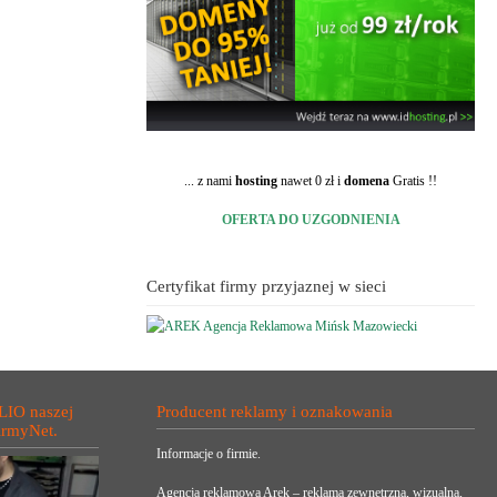
... z nami
hosting
nawet 0 zł i
domena
Gratis !!
OFERTA DO UZGODNIENIA
Certyfikat firmy przyjaznej w sieci
LIO naszej
Producent reklamy i oznakowania
irmyNet.
Informacje o firmie.
Agencja reklamowa Arek – reklama zewnętrzna, wizualna,