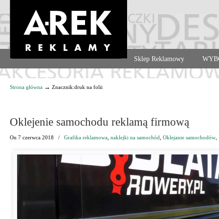
Agencja reklamowa. Reklama – usługi, druk
Sklep Reklamowy
WYB
Navigation
→
Strona główna
Znacznik:druk na folii
Oklejenie samochodu reklamą firmową
On
7 czerwca 2018
/
Grafika reklamowa
,
naklejki na samochód
,
Oklejanie samochodów
,