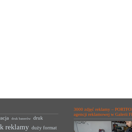
3000 zdjęć reklamy – PORTFO
agencji reklamowej w Galerii F
acja
druk
druk banerów
uk reklamy
duży format