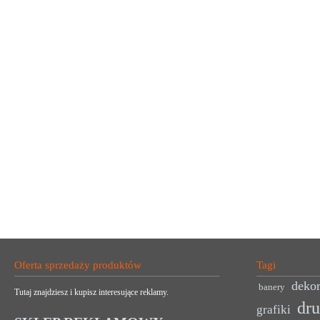
Oferta sprzedaży produktów
Tagi
dekor
banery
Tutaj znajdziesz i kupisz interesujące reklamy.
dr
grafiki