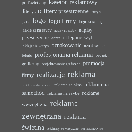
kaseton reklamowy
podświetlany
litery przestrzenne
litery 3D
litery z
logo
logo firmy
logo na ścianę
pleksi
napisy
naklejki na szyby
napisy na szyby
przestrzenne
oklejanie szyb
obraz
oznakowanie
oznakowanie
oklejanie witryn
profesjonalna reklama
projekt
lokalu
promocja
graficzny
projektowanie graficzne
reklama
realizacje
firmy
reklama na
reklama na okna
reklama do lokalu
samochód
reklama
reklama na szybę
reklama
wewnętrzna
zewnętrzna
reklama
świetlna
reklamy zewnętrzne
reprezentacyjne