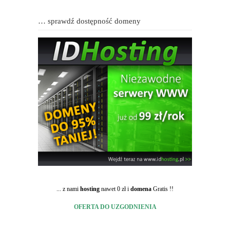
… sprawdź dostępność domeny
... z nami
hosting
nawet 0 zł i
domena
Gratis !!
OFERTA DO UZGODNIENIA