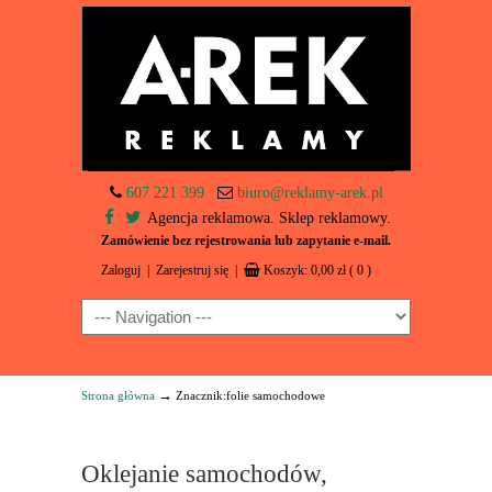
607 221 399
biuro@reklamy-arek.pl
Agencja reklamowa. Sklep reklamowy.
Zamówienie bez rejestrowania lub zapytanie e-mail.
Zaloguj
|
Zarejestruj się
|
Koszyk:
0,00
zł
( 0 )
Navigation
→
Strona główna
Znacznik:folie samochodowe
Oklejanie samochodów,