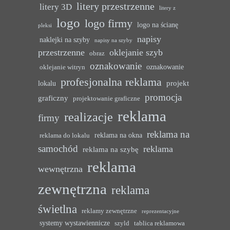
litery przestrzenne
litery 3D
litery z
logo
logo firmy
logo na ścianę
pleksi
napisy
naklejki na szyby
napisy na szyby
przestrzenne
oklejanie szyb
obraz
oznakowanie
oznakowanie
oklejanie witryn
profesjonalna reklama
projekt
lokalu
promocja
graficzny
projektowanie graficzne
reklama
realizacje
firmy
reklama na
reklama na okna
reklama do lokalu
samochód
reklama
reklama na szybę
reklama
wewnętrzna
zewnętrzna
reklama
świetlna
reklamy zewnętrzne
reprezentacyjne
systemy wystawiennicze
szyld
tablica reklamowa