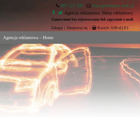
607 221 399
biuro@reklamy-arek.pl
Agencja reklamowa. Sklep reklamowy.
Zamówienie bez rejestrowania lub zapytanie e-mail.
Zaloguj
|
Zarejestruj się
|
Koszyk:
0,00
zł
( 0 )
Agencja reklamowa – Home