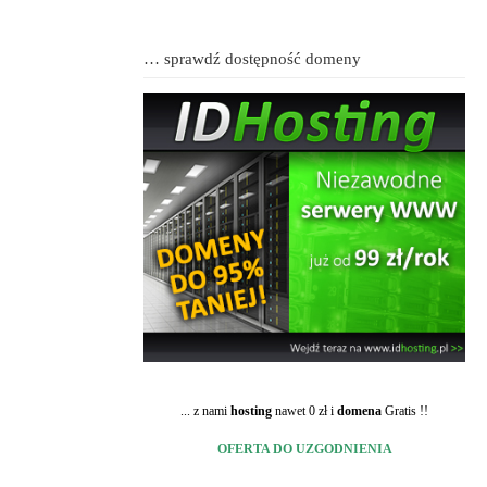
… sprawdź dostępność domeny
... z nami
hosting
nawet 0 zł i
domena
Gratis !!
OFERTA DO UZGODNIENIA