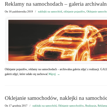
Reklamy na samochodach – galeria archiwaln
On
16 października 2019
/
naklejki na samochód
,
oklejanie pojazdów
,
Oklejanie samoc
Oklejanie pojazdów, reklamy na samochodach – archiwalna galeria zdjęć z realizacji
galerii zdjęć, które udało się zachować.
Więcej
→
Oklejanie samochodów, naklejki na samochó
On
17 grudnia 2017
/
naklejki na samochód
,
Oklejanie samochodów
,
Realizacje
,
Reklama