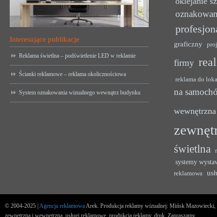
oklejanie s
oznakowan
profesjon
Interesujące publikacje
graficzny
pro
Reklama świetlna – podświetlenie LED w reklamie
rea
firmy
Ścianki reklamowe – reklama okolicznościowa
reklama do lok
na samoch
System oznakowania wizualnego wewnątrz budynku
wewnętrzna
zewnęt
świetlna
systemy wysta
usł
reklamowa
© 2004-2025 |
Agencja reklamowa
Arek. Produkcja reklamy wizualnej: Mińsk Mazowiecki, u
zewnętrzna i wewnętrzna, usługi reklamowe, produkcja reklamy, druk. Zapraszamy