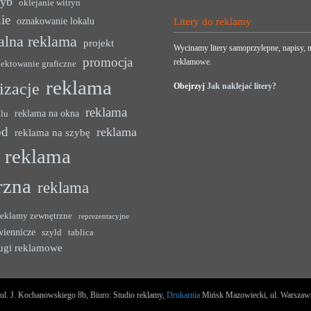
zyb
oklejanie witryn
ie
oznakowanie lokalu
Litery do reklamy
alna reklama
projekt
Wycinamy litery samoprzylepne, napisy, n
promocja
reklamowe.
jektowanie graficzne
reklama
lizacje
Obejrzyj
Jak naklejać litery?
reklama
reklama na okna
alu
ód
reklama
reklama na szybę
reklama
rzna
reklama
reklamy zewnętrzne
reprezentacyjne
wiennicze
szyld
tablica
ugi reklamowe
l. J. Kochanowskiego 8b, Biuro: Studio reklamy,
Drukarnia
Mińsk Mazowiecki, ul. Warszawska