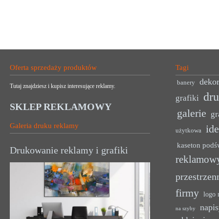
Oferta sprzedaży produktów
Tagi
dekor
banery
Tutaj znajdziesz i kupisz interesujące reklamy.
dr
grafiki
SKLEP REKLAMOWY
galerie
gr
Galeria druku reklamy
ide
użytkowa
kaseton podś
Drukowanie reklamy i grafiki
reklamow
przestrzen
firmy
logo 
napis
na szyby