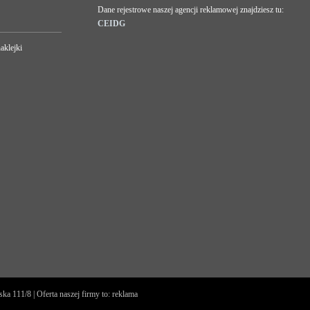
Dane rejestrowe naszej agencji reklamowej znajdziesz tu:
CEIDG
aklejki
 111/8 | Oferta naszej firmy to: reklama