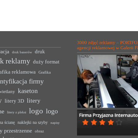
3000 zdjęć reklamy – PORTFO
agencji reklamowej w Galerii F
acja
druk
druk banerów
uk reklamy
duży format
afika reklamowa
Grafika
ntyfikacja firmy
kaseton
wietlany
y
litery
litery 3D
logo
logo
ne
litery z pleksi
na ścianę
naklejki na szyby
napisy
y przestrzenne
obraz