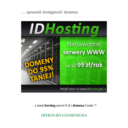
… sprawdź dostępność domeny
... z nami
hosting
nawet 0 zł i
domena
Gratis !!
OFERTA DO UZGODNIENIA