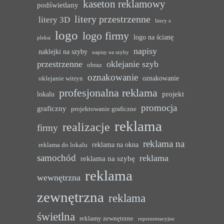
kaseton reklamowy
podświetlany
litery przestrzenne
litery 3D
litery z
logo
logo firmy
logo na ścianę
pleksi
napisy
naklejki na szyby
napisy na szyby
przestrzenne
oklejanie szyb
obraz
oznakowanie
oznakowanie
oklejanie witryn
profesjonalna reklama
projekt
lokalu
promocja
graficzny
projektowanie graficzne
reklama
realizacje
firmy
reklama na
reklama na okna
reklama do lokalu
samochód
reklama
reklama na szybę
reklama
wewnętrzna
zewnętrzna
reklama
świetlna
reklamy zewnętrzne
reprezentacyjne