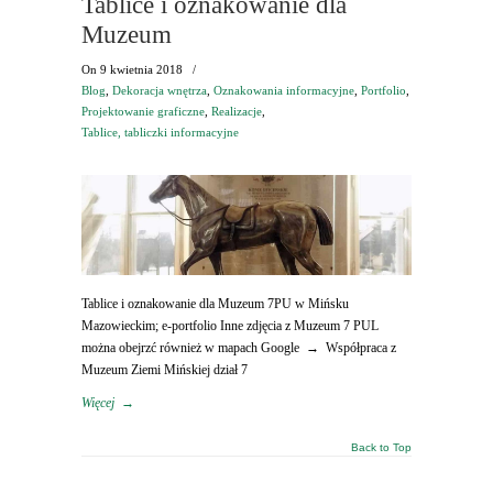
Tablice i oznakowanie dla
Muzeum
On
9 kwietnia 2018
/
Blog
,
Dekoracja wnętrza
,
Oznakowania informacyjne
,
Portfolio
,
Projektowanie graficzne
,
Realizacje
,
Tablice, tabliczki informacyjne
Tablice i oznakowanie dla Muzeum 7PU w Mińsku
Mazowieckim; e-portfolio Inne zdjęcia z Muzeum 7 PUL
można obejrzć również w mapach Google → Współpraca z
Muzeum Ziemi Mińskiej dział 7
Więcej
→
Back to Top