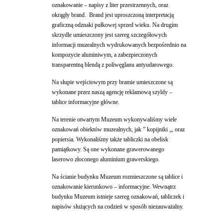
oznakowanie – napisy z liter przestrzennych, oraz
okrągły brand. Brand jest uproszczoną interpretacją
graficzną odznaki pułkowej sprzed wieku. Na drugim
skrzydle umieszczony jest szereg szczegółowych
informacji muzealnych wydrukowanych bezpośrednio na
kompozycie aluminiwym, a zabezpieczonych
transparentną blendą z poliwęglanu antyudarowego.
Na słupie wejściowym przy bramie umieszczone są
wykonane przez naszą agencję reklamową szyldy –
tablice informacyjne główne.
Na terenie otwartym Muzeum wykonywaliśmy wiele
oznakowań obiektów muzealnych, jak ” kopijniki „, oraz
popiersia. Wykonaliśmy także tabliczki na obelisk
pamiątkowy. Są one wykonane grawerowanego
laserowo złoconego aluminium grawerskiego.
Na ścianie budynku Muzeum rozmieszczone są tablice i
oznakowanie kierunkowo – informacyjne. Wewnątrz
budynku Muzeum istnieje szereg oznakowań, tabliczek i
napisów służących na codzień w sposób niezauważalny.