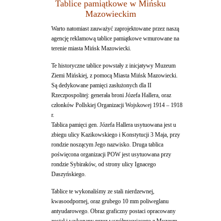
Tablice pamiątkowe w Mińsku
Mazowieckim
Warto natomiast zauważyć zaprojektowane przez naszą
agencję reklamową tablice pamiątkowe wmurowane na
terenie miasta Mińsk Mazowiecki.
Te historyczne tablice powstały z inicjatywy Muzeum
Ziemi Mińskiej, z pomocą Miasta Mińsk Mazowiecki.
Są dedykowane pamięci zasłużonych dla II
Rzeczpospolitej: generała broni Józefa Hallera, oraz
członków Pollskiej Organizacji Wojskowej 1914 – 1918
r.
Tablica pamięci gen. Józefa Hallera usytuowana jest u
zbiegu ulicy Kazikowskiego i Konstytucji 3 Maja, przy
rondzie noszącym Jego nazwisko. Druga tablica
poświęcona organizacji POW jest usytuowana przy
rondzie Sybiraków, od strony ulicy Ignacego
Daszyńskiego.
Tablice te wykonaliśmy ze stali nierdzewnej,
kwasoodpornej, oraz grubego 10 mm poliweglanu
antyudarowego. Obraz graficzny postaci opracowany