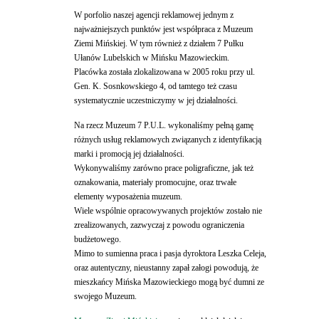
W porfolio naszej agencji reklamowej jednym z
najważniejszych punktów jest współpraca z Muzeum
Ziemi Mińskiej. W tym również z działem 7 Pułku
Ułanów Lubelskich w Mińsku Mazowieckim.
Placówka została zlokalizowana w 2005 roku przy ul.
Gen. K. Sosnkowskiego 4, od tamtego też czasu
systematycznie uczestniczymy w jej działalności.
Na rzecz Muzeum 7 P.U.L. wykonaliśmy pełną gamę
różnych usług reklamowych związanych z identyfikacją
marki i promocją jej działalności.
Wykonywaliśmy zarówno prace poligraficzne, jak też
oznakowania, materiały promocujne, oraz trwałe
elementy wyposażenia muzeum.
Wiele wspólnie opracowywanych projektów zostało nie
zrealizowanych, zazwyczaj z powodu ograniczenia
budżetowego.
Mimo to sumienna praca i pasja dyroktora Leszka Celeja,
oraz autentyczny, nieustanny zapał załogi powodują, że
mieszkańcy Mińska Mazowieckiego mogą być dumni ze
swojego Muzeum.