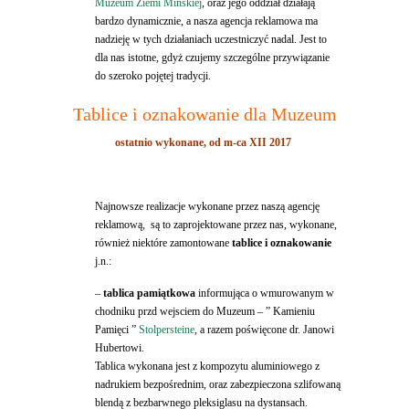
Muzeum Ziemi Mińskiej
, oraz jego oddział działają
bardzo dynamicznie, a nasza agencja reklamowa ma
nadzieję w tych działaniach uczestniczyć nadal. Jest to
dla nas istotne, gdyż czujemy szczególne przywiązanie
do szeroko pojętej tradycji.
Tablice i oznakowanie dla Muzeum
ostatnio wykonane, od m-ca XII 2017
Najnowsze realizacje wykonane przez naszą agencję
reklamową, są to zaprojektowane przez nas, wykonane,
również niektóre zamontowane
tablice i oznakowanie
j.n.:
–
tablica pamiątkowa
informująca o wmurowanym w
chodniku przd wejsciem do Muzeum – ” Kamieniu
Pamięci ”
Stolpersteine
, a razem poświęcone dr. Janowi
Hubertowi.
Tablica wykonana jest z kompozytu aluminiowego z
nadrukiem bezpośrednim, oraz zabezpieczona szlifowaną
blendą z bezbarwnego pleksiglasu na dystansach.