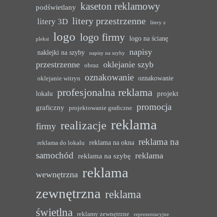
kaseton reklamowy
podświetlany
litery przestrzenne
litery 3D
litery z
logo
logo firmy
logo na ścianę
pleksi
napisy
naklejki na szyby
napisy na szyby
przestrzenne
oklejanie szyb
obraz
oznakowanie
oznakowanie
oklejanie witryn
profesjonalna reklama
projekt
lokalu
promocja
graficzny
projektowanie graficzne
reklama
realizacje
firmy
reklama na
reklama na okna
reklama do lokalu
samochód
reklama
reklama na szybę
reklama
wewnętrzna
zewnętrzna
reklama
świetlna
reklamy zewnętrzne
reprezentacyjne