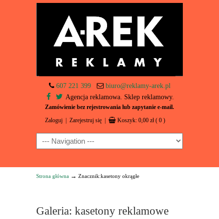
607 221 399
biuro@reklamy-arek.pl
Agencja reklamowa. Sklep reklamowy.
Zamówienie bez rejestrowania lub zapytanie e-mail.
Zaloguj
|
Zarejestruj się
|
Koszyk:
0,00
zł
( 0 )
Navigation
→
Strona główna
Znacznik:kasetony okrągłe
Galeria: kasetony reklamowe