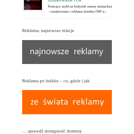
oznakowanie OSP
Świecący szyld na budynek remizy strażackiej
– oznakowanie i reklama świetlna OSP w...
Reklama; najnowsze relacje
Reklama po ludzku – co, gdzie i jak
… sprawdź dostępność domeny