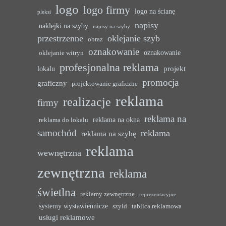
logo
logo firmy
logo na ścianę
pleksi
napisy
naklejki na szyby
napisy na szyby
przestrzenne
oklejanie szyb
obraz
oznakowanie
oznakowanie
oklejanie witryn
profesjonalna reklama
projekt
lokalu
promocja
graficzny
projektowanie graficzne
reklama
realizacje
firmy
reklama na
reklama na okna
reklama do lokalu
samochód
reklama
reklama na szybę
reklama
wewnętrzna
zewnętrzna
reklama
świetlna
reklamy zewnętrzne
reprezentacyjne
systemy wystawiennicze
szyld
tablica reklamowa
usługi reklamowe