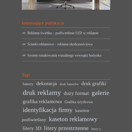
Interesujące publikacje
Reklama świetlna – podświetlenie LED w reklamie
Ścianki reklamowe – reklama okolicznościowa
System oznakowania wizualnego wewnątrz budynku
Tagi
dekoracja
druk grafiki
banery
druk banerów
druk reklamy
galerie
duży format
grafika reklamowa
Grafika użytkowa
identyfikacja firmy
kaseton
kaseton reklamowy
podświetlany
litery przestrzenne
litery 3D
litery z