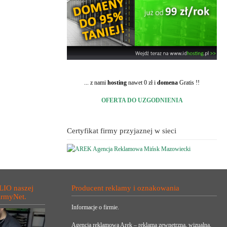
... z nami
hosting
nawet 0 zł i
domena
Gratis !!
OFERTA DO UZGODNIENIA
Certyfikat firmy przyjaznej w sieci
LIO naszej
Producent reklamy i oznakowania
irmyNet.
Informacje o firmie.
Agencja reklamowa Arek – reklama zewnętrzna, wizualna,