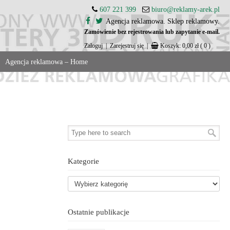
607 221 399
biuro@reklamy-arek.pl
Agencja reklamowa. Sklep reklamowy.
Zamówienie bez rejestrowania lub zapytanie e-mail.
Zaloguj
|
Zarejestruj się
|
Koszyk:
0,00
zł
( 0 )
Agencja reklamowa – Home
,
Kategorie
Ostatnie publikacje