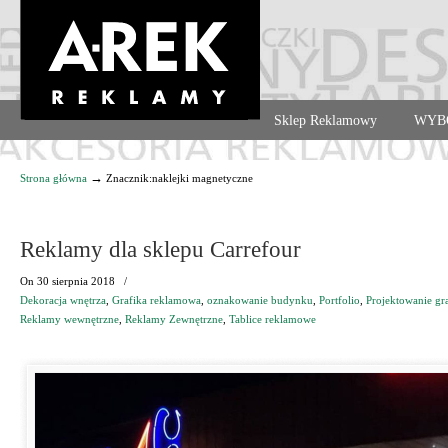
Agencja reklamowa. Reklama – usługi, druk
Sklep Reklamowy
WYB
Navigation
→
Strona główna
Znacznik:naklejki magnetyczne
Reklamy dla sklepu Carrefour
On
30 sierpnia 2018
/
Dekoracja wnętrza
,
Grafika reklamowa
,
oznakowanie budynku
,
Portfolio
,
Projektowanie gr
Reklamy wewnętrzne
,
Reklamy Zewnętrzne
,
Tablice reklamowe