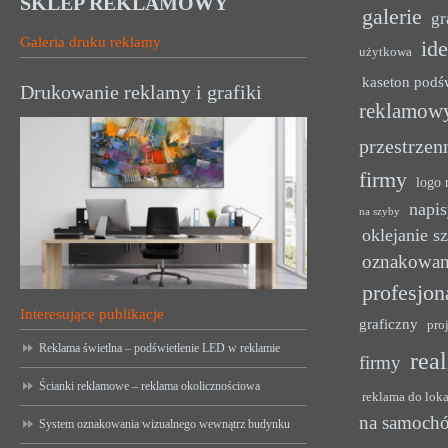
SKLEP REKLAMOWY
galerie
gr
Galeria druku reklamy
ide
użytkowa
kaseton podś
Drukowanie reklamy i grafiki
reklamow
przestrzen
firmy
logo 
napis
na szyby
oklejanie s
oznakowan
profesjon
Interesujące publikacje
graficzny
pro
Reklama świetlna – podświetlenie LED w reklamie
rea
firmy
Ścianki reklamowe – reklama okolicznościowa
reklama do lok
na samoch
System oznakowania wizualnego wewnątrz budynku