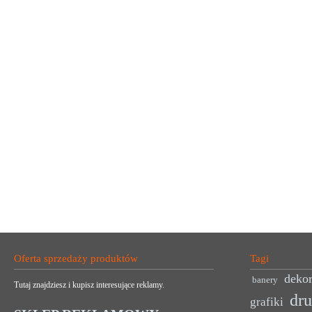
Oferta sprzedaży produktów
Tagi
dekor
banery
Tutaj znajdziesz i kupisz interesujące reklamy.
dr
grafiki