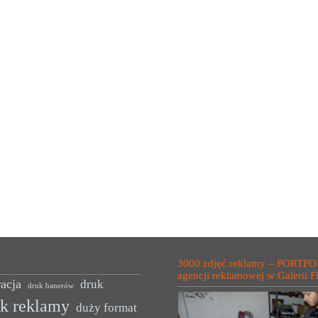
3000 zdjęć reklamy – PORTFO
agencji reklamowej w Galerii F
acja
druk
druk banerów
uk reklamy
duży format