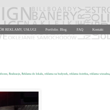
ÓR REKLAMY, USŁUGI
Portfolio. Blog.
FAQ
Kontakt
aficzne
,
Realizacje
,
Reklama do lokalu
,
reklama na budynek
,
reklama świetlna
,
reklama wizualna