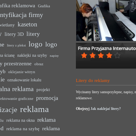
afika reklamowa
Grafika
ntyfikacja firmy
kaseton
wietlany
y
litery
litery 3D
logo
logo
ne
litery z pleksi
na ścianę
naklejki na szyby
napisy
y przestrzenne
obraz
zyb
oklejanie witryn
ie
oznakowanie lokalu
Litery do reklamy
alna reklama
projekt
Wycinamy litery samoprzylepne, napisy, n
promocja
reklamowe.
jektowanie graficzne
reklama
lizacje
Obejrzyj
Jak naklejać litery?
reklama
reklama na okna
alu
ód
reklama
reklama na szybę