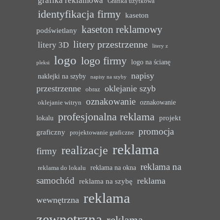
grafika reklamowa
Grafika użytkowa
identyfikacja firmy
kaseton
kaseton reklamowy
podświetlany
litery przestrzenne
litery 3D
litery z
logo
logo firmy
logo na ścianę
pleksi
napisy
naklejki na szyby
napisy na szyby
przestrzenne
oklejanie szyb
obraz
oznakowanie
oznakowanie
oklejanie witryn
profesjonalna reklama
projekt
lokalu
promocja
graficzny
projektowanie graficzne
reklama
realizacje
firmy
reklama na
reklama na okna
reklama do lokalu
samochód
reklama
reklama na szybę
reklama
wewnętrzna
zewnętrzna