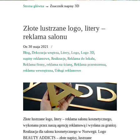
→
Strona główna
Znacznik:napisy 3D
Złote lustrzane logo, litery –
reklama salonu
On
30 maja 2021
/
Blog
,
Dekoracja wnętrza
,
Litery
,
Logo
,
Logo 3D
,
napisy reklamowe
,
Realizacje
,
Reklama do lokalu
,
Reklama firmy
,
reklama na ścianę
,
Reklama przestrzenna
,
reklama wewnętrzna
,
Usługi reklamowe
Złote lustrzane logo, litery – reklama salonu kosmetycznego,
wykonana przez naszą agencję reklamową i wysłana za granicę.
Realizacja dla salonu kosmetycznego w Norwegii. Logo
BEAUTY ADDICTS – złote napisy, lustrzane