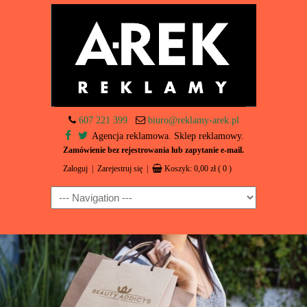
607 221 399
biuro@reklamy-arek.pl
Agencja reklamowa. Sklep reklamowy.
Zamówienie bez rejestrowania lub zapytanie e-mail.
Zaloguj
|
Zarejestruj się
|
Koszyk:
0,00
zł
( 0 )
Navigation