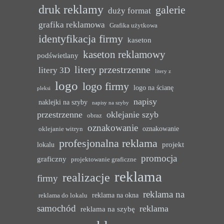
druk reklamy
galerie
duży format
grafika reklamowa
Grafika użytkowa
identyfikacja firmy
kaseton
kaseton reklamowy
podświetlany
litery przestrzenne
litery 3D
litery z
logo
logo firmy
logo na ścianę
pleksi
napisy
naklejki na szyby
napisy na szyby
przestrzenne
oklejanie szyb
obraz
oznakowanie
oznakowanie
oklejanie witryn
profesjonalna reklama
projekt
lokalu
promocja
graficzny
projektowanie graficzne
reklama
realizacje
firmy
reklama na
reklama na okna
reklama do lokalu
samochód
reklama
reklama na szybę