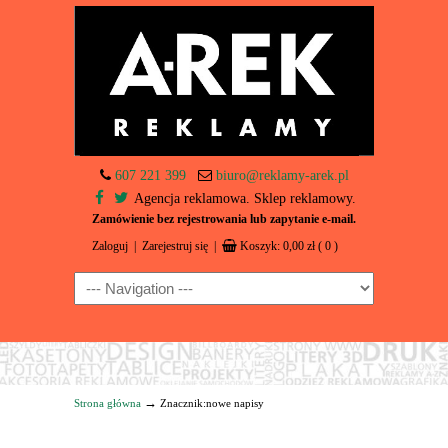
607 221 399
biuro@reklamy-arek.pl
Agencja reklamowa. Sklep reklamowy.
Zamówienie bez rejestrowania lub zapytanie e-mail.
Zaloguj
|
Zarejestruj się
|
Koszyk:
0,00
zł
( 0 )
Navigation
→
Strona główna
Znacznik:nowe napisy