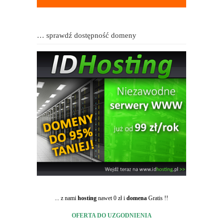
… sprawdź dostępność domeny
... z nami
hosting
nawet 0 zł i
domena
Gratis !!
OFERTA DO UZGODNIENIA