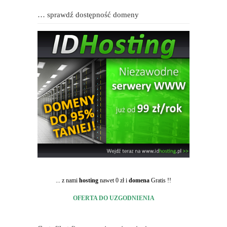
… sprawdź dostępność domeny
... z nami
hosting
nawet 0 zł i
domena
Gratis !!
OFERTA DO UZGODNIENIA