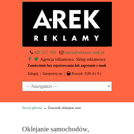
607 221 399
biuro@reklamy-arek.pl
Agencja reklamowa. Sklep reklamowy.
Zamówienie bez rejestrowania lub zapytanie e-mail.
Zaloguj
|
Zarejestruj się
|
Koszyk:
0,00
zł
( 0 )
Navigation
→
Strona główna
Znacznik:oklejanie auta
Oklejanie samochodów,