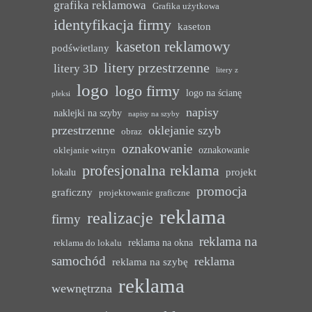
grafika reklamowa
Grafika użytkowa
identyfikacja firmy
kaseton
kaseton reklamowy
podświetlany
litery przestrzenne
litery 3D
litery z
logo
logo firmy
logo na ścianę
pleksi
napisy
naklejki na szyby
napisy na szyby
przestrzenne
oklejanie szyb
obraz
oznakowanie
oznakowanie
oklejanie witryn
profesjonalna reklama
projekt
lokalu
promocja
graficzny
projektowanie graficzne
reklama
realizacje
firmy
reklama na
reklama na okna
reklama do lokalu
samochód
reklama
reklama na szybę
reklama
wewnętrzna