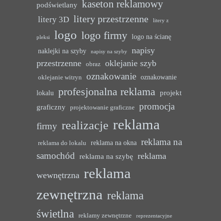
kaseton reklamowy
podświetlany
litery przestrzenne
litery 3D
litery z
logo
logo firmy
logo na ścianę
pleksi
napisy
naklejki na szyby
napisy na szyby
przestrzenne
oklejanie szyb
obraz
oznakowanie
oznakowanie
oklejanie witryn
profesjonalna reklama
projekt
lokalu
promocja
graficzny
projektowanie graficzne
reklama
realizacje
firmy
reklama na
reklama na okna
reklama do lokalu
samochód
reklama
reklama na szybę
reklama
wewnętrzna
zewnętrzna
reklama
świetlna
reklamy zewnętrzne
reprezentacyjne