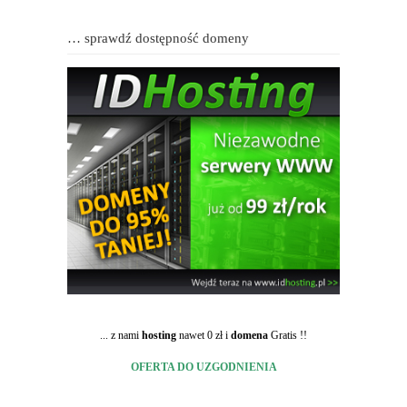
… sprawdź dostępność domeny
... z nami
hosting
nawet 0 zł i
domena
Gratis !!
OFERTA DO UZGODNIENIA