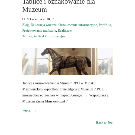
Tablice i oznakowanie dla
Muzeum
On
9 kwietnia 2018
/
Blog
,
Dekoracja wnętrza
,
Oznakowania informacyjne
,
Portfolio
,
Projektowanie graficzne
,
Realizacje
,
Tablice, tabliczki informacyjne
Tablice i oznakowanie dla Muzeum 7PU w Mińsku
Mazowieckim; e-portfolio Inne zdjęcia z Muzeum 7 PUL
można obejrzć również w mapach Google → Współpraca z
Muzeum Ziemi Mińskiej dział 7
Więcej
→
Back to Top