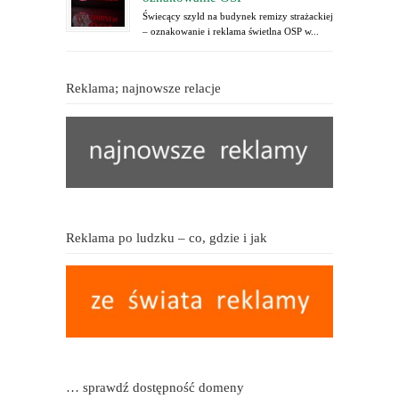
Świecący szyld na budynek remizy strażackiej
– oznakowanie i reklama świetlna OSP w...
Reklama; najnowsze relacje
Reklama po ludzku – co, gdzie i jak
… sprawdź dostępność domeny