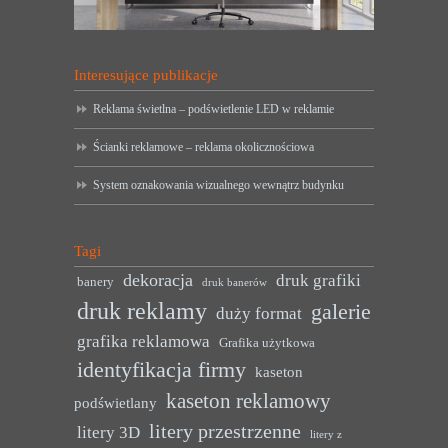
Interesujące publikacje
Reklama świetlna – podświetlenie LED w reklamie
Ścianki reklamowe – reklama okolicznościowa
System oznakowania wizualnego wewnątrz budynku
Tagi
dekoracja
druk grafiki
banery
druk banerów
druk reklamy
galerie
duży format
grafika reklamowa
Grafika użytkowa
identyfikacja firmy
kaseton
kaseton reklamowy
podświetlany
litery przestrzenne
litery 3D
litery z