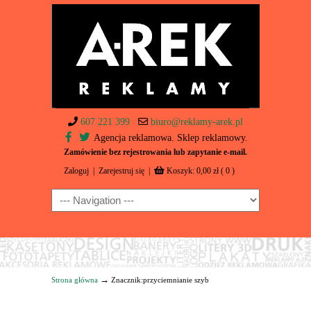
607 221 399
biuro@reklamy-arek.pl
Agencja reklamowa. Sklep reklamowy.
Zamówienie bez rejestrowania lub zapytanie e-mail.
Zaloguj
|
Zarejestruj się
|
Koszyk:
0,00
zł
( 0 )
Navigation
→
Strona główna
Znacznik:przyciemnianie szyb