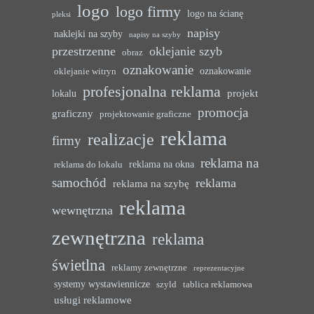
logo
logo firmy
logo na ścianę
pleksi
napisy
naklejki na szyby
napisy na szyby
przestrzenne
oklejanie szyb
obraz
oznakowanie
oznakowanie
oklejanie witryn
profesjonalna reklama
projekt
lokalu
promocja
graficzny
projektowanie graficzne
reklama
realizacje
firmy
reklama na
reklama na okna
reklama do lokalu
samochód
reklama
reklama na szybę
reklama
wewnętrzna
zewnętrzna
reklama
świetlna
reklamy zewnętrzne
reprezentacyjne
systemy wystawiennicze
szyld
tablica reklamowa
usługi reklamowe