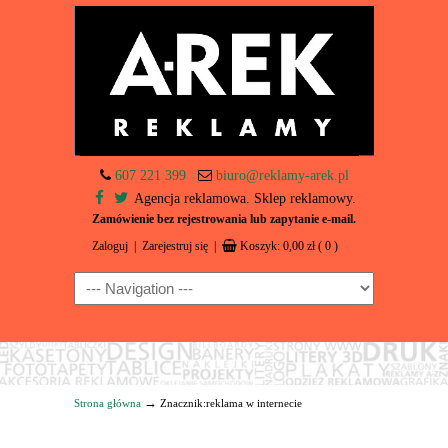
607 221 399
biuro@reklamy-arek.pl
Agencja reklamowa. Sklep reklamowy.
Zamówienie bez rejestrowania lub zapytanie e-mail.
Zaloguj
|
Zarejestruj się
|
Koszyk:
0,00
zł
( 0 )
Navigation
→
Strona główna
Znacznik:reklama w internecie