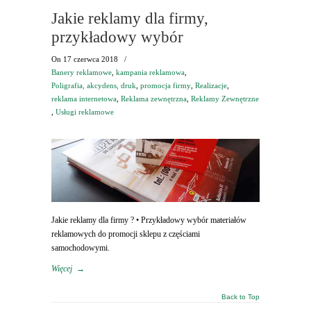
Jakie reklamy dla firmy,
przykładowy wybór
On
17 czerwca 2018
/
Banery reklamowe
,
kampania reklamowa
,
Poligrafia, akcydens, druk
,
promocja firmy
,
Realizacje
,
reklama internetowa
,
Reklama zewnętrzna
,
Reklamy Zewnętrzne
,
Usługi reklamowe
Jakie reklamy dla firmy ? • Przykładowy wybór materiałów
reklamowych do promocji sklepu z częściami
samochodowymi.
Więcej
→
Back to Top