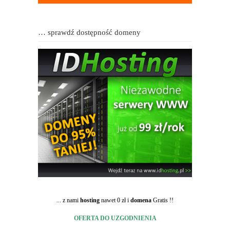
… sprawdź dostępność domeny
... z nami
hosting
nawet 0 zł i
domena
Gratis !!
OFERTA DO UZGODNIENIA