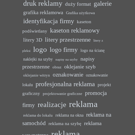
druk reklamy
galerie
duży format
grafika reklamowa
Grafika użytkowa
identyfikacja firmy
kaseton
kaseton reklamowy
podświetlany
litery przestrzenne
litery 3D
litery z
logo
logo firmy
logo na ścianę
pleksi
napisy
naklejki na szyby
napisy na szyby
przestrzenne
oklejanie szyb
obraz
oznakowanie
oznakowanie
oklejanie witryn
profesjonalna reklama
projekt
lokalu
promocja
graficzny
projektowanie graficzne
reklama
realizacje
firmy
reklama na
reklama na okna
reklama do lokalu
samochód
reklama
reklama na szybę
reklama
wewnętrzna