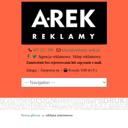
607 221 399
biuro@reklamy-arek.pl
Agencja reklamowa. Sklep reklamowy.
Zamówienie bez rejestrowania lub zapytanie e-mail.
Zaloguj
|
Zarejestruj się
|
Koszyk:
0,00
zł
( 0 )
Navigation
→
Strona główna
reklama internetowa