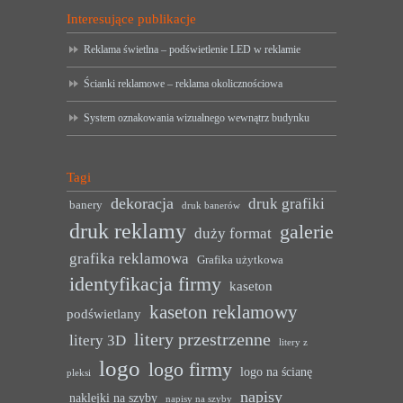
Interesujące publikacje
Reklama świetlna – podświetlenie LED w reklamie
Ścianki reklamowe – reklama okolicznościowa
System oznakowania wizualnego wewnątrz budynku
Tagi
dekoracja
druk grafiki
banery
druk banerów
druk reklamy
galerie
duży format
grafika reklamowa
Grafika użytkowa
identyfikacja firmy
kaseton
kaseton reklamowy
podświetlany
litery przestrzenne
litery 3D
litery z
logo
logo firmy
logo na ścianę
pleksi
napisy
naklejki na szyby
napisy na szyby