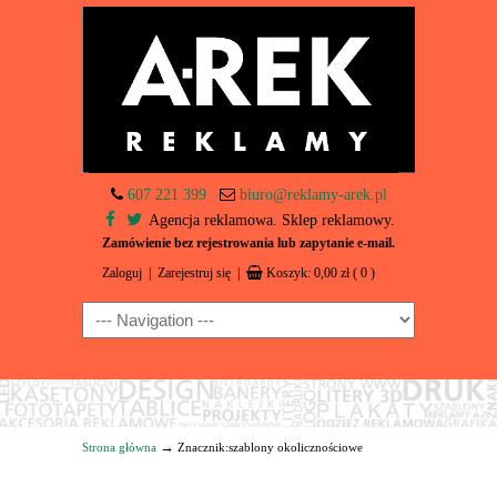
607 221 399
biuro@reklamy-arek.pl
Agencja reklamowa. Sklep reklamowy.
Zamówienie bez rejestrowania lub zapytanie e-mail.
Zaloguj
|
Zarejestruj się
|
Koszyk:
0,00
zł
( 0 )
Navigation
→
Strona główna
Znacznik:szablony okolicznościowe