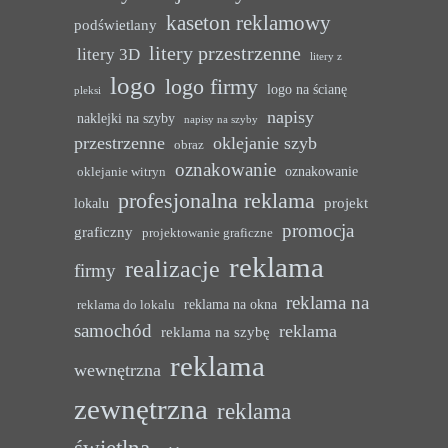
kaseton reklamowy
podświetlany
litery przestrzenne
litery 3D
litery z
logo
logo firmy
logo na ścianę
pleksi
napisy
naklejki na szyby
napisy na szyby
przestrzenne
oklejanie szyb
obraz
oznakowanie
oznakowanie
oklejanie witryn
profesjonalna reklama
projekt
lokalu
promocja
graficzny
projektowanie graficzne
reklama
realizacje
firmy
reklama na
reklama na okna
reklama do lokalu
samochód
reklama
reklama na szybę
reklama
wewnętrzna
zewnętrzna
reklama
świetlna