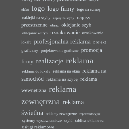
logo
logo firmy
logo na ścianę
pleksi
napisy
naklejki na szyby
napisy na szyby
przestrzenne
oklejanie szyb
obraz
oznakowanie
oznakowanie
oklejanie witryn
profesjonalna reklama
projekt
lokalu
promocja
graficzny
projektowanie graficzne
reklama
realizacje
firmy
reklama na
reklama na okna
reklama do lokalu
samochód
reklama
reklama na szybę
reklama
wewnętrzna
zewnętrzna
reklama
świetlna
reklamy zewnętrzne
reprezentacyjne
systemy wystawiennicze
szyld
tablica reklamowa
usługi reklamowe