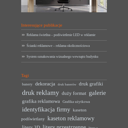
Interesujące publikacje
Reklama świetlna – podświetlenie LED w reklamie
Ścianki reklamowe – reklama okolicznościowa
System oznakowania wizualnego wewnątrz budynku
Tagi
dekoracja
druk grafiki
banery
druk banerów
druk reklamy
galerie
duży format
grafika reklamowa
Grafika użytkowa
identyfikacja firmy
kaseton
kaseton reklamowy
podświetlany
litery przestrzenne
litery 3D
litery z