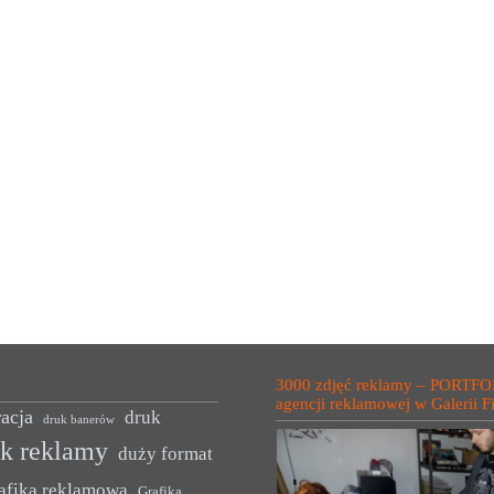
3000 zdjęć reklamy – PORTFO
agencji reklamowej w Galerii F
acja
druk
druk banerów
uk reklamy
duży format
afika reklamowa
Grafika