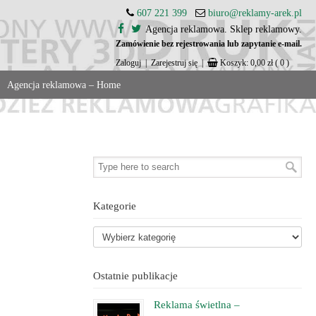
607 221 399
biuro@reklamy-arek.pl
Agencja reklamowa. Sklep reklamowy.
Zamówienie bez rejestrowania lub zapytanie e-mail.
Zaloguj
|
Zarejestruj się
|
Koszyk:
0,00
zł
( 0 )
Agencja reklamowa – Home
Kategorie
Ostatnie publikacje
Reklama świetlna –