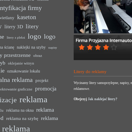
ntyfikacja firmy
kaseton
wietlany
y
litery
litery 3D
logo
logo
ne
litery z pleksi
na ścianę
naklejki na szyby
napisy
y przestrzenne
obraz
zyb
oklejanie witryn
ie
oznakowanie lokalu
Litery do reklamy
alna reklama
projekt
Wycinamy litery samoprzylepne, napisy, n
promocja
reklamowe.
jektowanie graficzne
reklama
lizacje
Obejrzyj
Jak naklejać litery?
reklama
reklama na okna
alu
ód
reklama
reklama na szybę
reklama