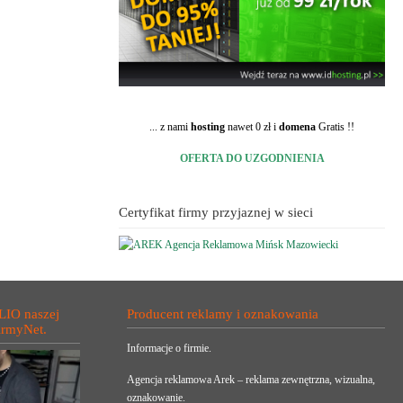
... z nami
hosting
nawet 0 zł i
domena
Gratis !!
OFERTA DO UZGODNIENIA
Certyfikat firmy przyjaznej w sieci
LIO naszej
Producent reklamy i oznakowania
irmyNet.
Informacje o firmie.
Agencja reklamowa Arek – reklama zewnętrzna, wizualna,
oznakowanie.