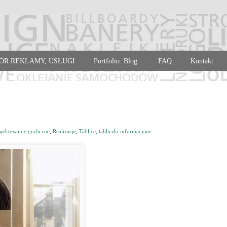
ÓR REKLAMY, USŁUGI
Portfolio. Blog.
FAQ
Kontakt
ojektowanie graficzne
,
Realizacje
,
Tablice, tabliczki informacyjne