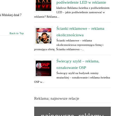
podświetlenie LED w reklamie
kładowe Reklama świetlna z podświetleniem
LED – jakie podświetlenie zastosować w
Mińskiej dział 7
reklamie? Reklama...
Ścianki reklamowe – reklama
Back to Top
okolicznościowa
Ścianki reklamowe – reklama
okolicznościowa reprezentująca firmę i
promująca ofertę. Ścianka reklamowa –...
Świecący szyld – reklama,
oznakowanie OSP
Świecący szyld na budynek remizy
strażackiej – oznakowanie i reklama świetlna
OSP w...
Reklama; najnowsze relacje