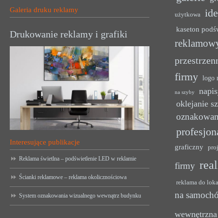
Galeria druku reklamy
ide
użytkowa
kaseton podś
Drukowanie reklamy i grafiki
reklamow
przestrzen
firmy
logo 
napis
na szyby
oklejanie s
oznakowan
profesjon
Interesujące publikacje
graficzny
pro
Reklama świetlna – podświetlenie LED w reklamie
rea
firmy
Ścianki reklamowe – reklama okolicznościowa
reklama do lok
na samoch
System oznakowania wizualnego wewnątrz budynku
wewnętrzna