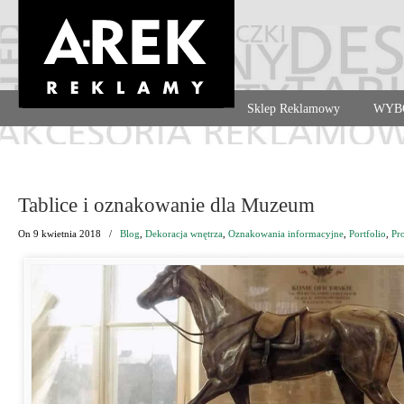
Agencja reklamowa. Reklama – usługi, druk
Sklep Reklamowy
WYB
Navigation
Tablice i oznakowanie dla Muzeum
On
9 kwietnia 2018
/
Blog
,
Dekoracja wnętrza
,
Oznakowania informacyjne
,
Portfolio
,
Pr