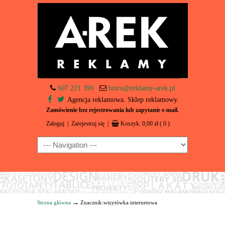
607 221 399
biuro@reklamy-arek.pl
Agencja reklamowa. Sklep reklamowy.
Zamówienie bez rejestrowania lub zapytanie e-mail.
Zaloguj
|
Zarejestruj się
|
Koszyk:
0,00
zł
( 0 )
Navigation
→
Strona główna
Znacznik:wizytówka internetowa