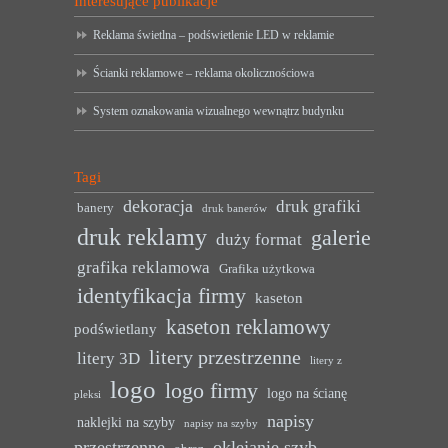
Interesujące publikacje
Reklama świetlna – podświetlenie LED w reklamie
Ścianki reklamowe – reklama okolicznościowa
System oznakowania wizualnego wewnątrz budynku
Tagi
dekoracja
druk grafiki
banery
druk banerów
druk reklamy
galerie
duży format
grafika reklamowa
Grafika użytkowa
identyfikacja firmy
kaseton
kaseton reklamowy
podświetlany
litery przestrzenne
litery 3D
litery z
logo
logo firmy
logo na ścianę
pleksi
napisy
naklejki na szyby
napisy na szyby
przestrzenne
oklejanie szyb