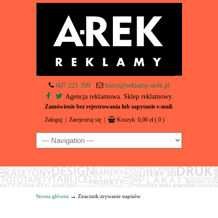
607 221 399
biuro@reklamy-arek.pl
Agencja reklamowa. Sklep reklamowy.
Zamówienie bez rejestrowania lub zapytanie e-mail.
Zaloguj
|
Zarejestruj się
|
Koszyk:
0,00
zł
( 0 )
Navigation
→
Strona główna
Znacznik:zrywanie napisów