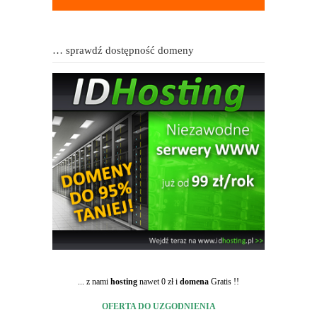
… sprawdź dostępność domeny
... z nami
hosting
nawet 0 zł i
domena
Gratis !!
OFERTA DO UZGODNIENIA