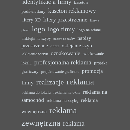
identyfikacja firmy
kaseton
kaseton reklamowy
podświetlany
litery przestrzenne
litery 3D
litery z
logo
logo firmy
logo na ścianę
pleksi
napisy
naklejki na szyby
napisy na szyby
przestrzenne
oklejanie szyb
obraz
oznakowanie
oznakowanie
oklejanie witryn
profesjonalna reklama
projekt
lokalu
promocja
graficzny
projektowanie graficzne
reklama
realizacje
firmy
reklama na
reklama na okna
reklama do lokalu
samochód
reklama
reklama na szybę
reklama
wewnętrzna
zewnętrzna
reklama